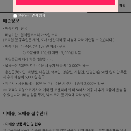
상품정보
배송 및 교환/반품안내
상품후기 및 평가서 작성
일주일간 열지 않기
배송정보
- 배송지역 : 전국
- 배송기간 : 결제일로부터 2~5일 소요
(토요일 및 공휴일은 제외, 도서/산간지역 등 사정에 따라 지연될 수 있습니다.)
- 배송비용 : 1) 주문금액 10만원 이상 - 무료
2) 주문금액 10만원 미만 - 3,000원 착불
- 회원등급에 따라 차등적용됩니다.
- 울릉군은 50만원 미만 주문 시 추가 배송비 10,000원 청구
- 옹진군(북도면, 백령면, 대청면, 덕적면, 영흥면, 자월면, 연평면)은 50만 원 미만 주문
시 추가 배송비 5,000원 청구
- 제주시 / 서귀포시는 10만 원 미만 주문 시 추가 배송비 3,000원 청구
** 고객의 요청으로 자사와 계약 된 로젠택배 외 타 택배사 이용 시 추가 요금이 발생 할
수 있습니다. (배송 상품 무게, 박스 크기 및 지역에 따라 상이)
미배송, 오배송 접수안내
- 미배송 상품 확인 및 접수
1) 주문하신 상품의 신속한 배송을 위해 일부 상품이 먼저 배송되는 부분 배송제를 실시