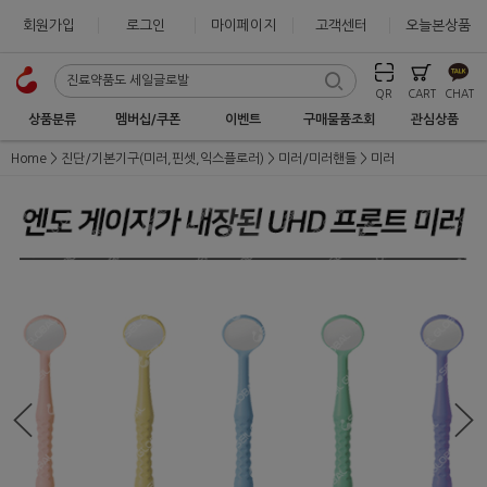
회원가입
로그인
마이페이지
고객센터
오늘본상품
QR
CART
CHAT
상품분류
멤버십/쿠폰
이벤트
구매물품조회
관심상품
Home
진단/기본기구(미러,핀셋,익스플로러)
미러/미러핸들
미러