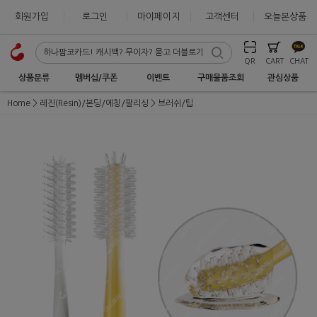
회원가입
로그인
마이페이지
고객센터
오늘본상품
QR
CART
CHAT
상품분류
멤버십/쿠폰
이벤트
구매물품조회
관심상품
Home
레진(Resin)/본딩/에칭/팔리싱
브러쉬/팁