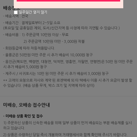
배송정보
일주일간 열지 않기
- 배송지역 : 전국
- 배송기간 : 결제일로부터 2~5일 소요
(토요일 및 공휴일은 제외, 도서/산간지역 등 사정에 따라 지연될 수 있습니다.)
- 배송비용 : 1) 주문금액 10만원 이상 - 무료
2) 주문금액 10만원 미만 - 3,000원 착불
- 회원등급에 따라 차등적용됩니다.
- 울릉군은 50만원 미만 주문 시 추가 배송비 10,000원 청구
- 옹진군(북도면, 백령면, 대청면, 덕적면, 영흥면, 자월면, 연평면)은 50만 원 미만 주문
시 추가 배송비 5,000원 청구
- 제주시 / 서귀포시는 10만 원 미만 주문 시 추가 배송비 3,000원 청구
** 고객의 요청으로 자사와 계약 된 로젠택배 외 타 택배사 이용 시 추가 요금이 발생 할
수 있습니다. (배송 상품 무게, 박스 크기 및 지역에 따라 상이)
미배송, 오배송 접수안내
- 미배송 상품 확인 및 접수
1) 주문하신 상품의 신속한 배송을 위해 일부 상품이 먼저 배송되는 부분 배송제를 실시
하고 있습니다.
2) 상품은 수령하신 당일 즉시 개봉하여 거래명세서와 함께 확인해 주시기 바랍니다.