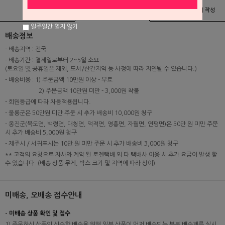
상품정보
배송 및 교환/반품안내
상품후기 및 평가서 작성
일주일간 열지 않기
배송정보
- 배송지역 : 전국
- 배송기간 : 결제일로부터 2~5일 소요
(토요일 및 공휴일은 제외, 도서/산간지역 등 사정에 따라 지연될 수 있습니다.)
- 배송비용 : 1) 주문금액 10만원 이상 - 무료
2) 주문금액 10만원 미만 - 3,000원 착불
- 회원등급에 따라 차등적용됩니다.
- 울릉군은 50만원 미만 주문 시 추가 배송비 10,000원 청구
- 옹진군(북도면, 백령면, 대청면, 덕적면, 영흥면, 자월면, 연평면)은 50만 원 미만 주문
시 추가 배송비 5,000원 청구
- 제주시 / 서귀포시는 10만 원 미만 주문 시 추가 배송비 3,000원 청구
** 고객의 요청으로 자사와 계약 된 로젠택배 외 타 택배사 이용 시 추가 요금이 발생 할
수 있습니다. (배송 상품 무게, 박스 크기 및 지역에 따라 상이)
미배송, 오배송 접수안내
- 미배송 상품 확인 및 접수
1) 주문하신 상품의 신속한 배송을 위해 일부 상품이 먼저 배송되는 부분 배송제를 실시