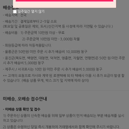
배송정보
일주일간 열지 않기
- 배송지역 : 전국
- 배송기간 : 결제일로부터 2~5일 소요
(토요일 및 공휴일은 제외, 도서/산간지역 등 사정에 따라 지연될 수 있습니다.)
- 배송비용 : 1) 주문금액 10만원 이상 - 무료
2) 주문금액 10만원 미만 - 3,000원 착불
- 회원등급에 따라 차등적용됩니다.
- 울릉군은 50만원 미만 주문 시 추가 배송비 10,000원 청구
- 옹진군(북도면, 백령면, 대청면, 덕적면, 영흥면, 자월면, 연평면)은 50만 원 미만 주문
시 추가 배송비 5,000원 청구
- 제주시 / 서귀포시는 10만 원 미만 주문 시 추가 배송비 3,000원 청구
** 고객의 요청으로 자사와 계약 된 로젠택배 외 타 택배사 이용 시 추가 요금이 발생 할
수 있습니다. (배송 상품 무게, 박스 크기 및 지역에 따라 상이)
미배송, 오배송 접수안내
- 미배송 상품 확인 및 접수
1) 주문하신 상품의 신속한 배송을 위해 일부 상품이 먼저 배송되는 부분 배송제를 실시
하고 있습니다.
2) 상품은 수령하신 당일 즉시 개봉하여 거래명세서와 함께 확인해 주시기 바랍니다.