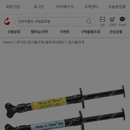
회원가입
로그인
마이페이지
고객센터
오늘본상품
QR
CART
CHAT
상품분류
멤버십/쿠폰
이벤트
구매물품조회
관심상품
Home
유치관/임시충전재/템포러리레진
임시충전재