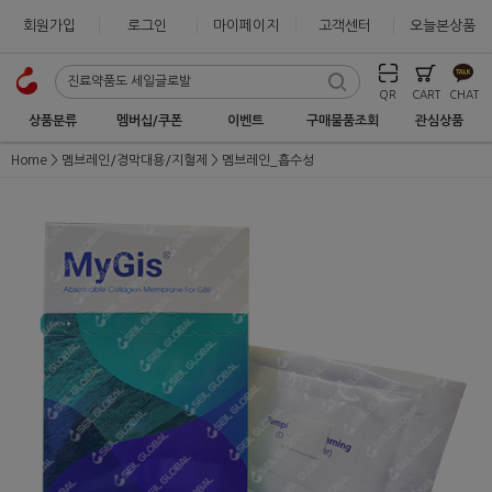
회원가입
로그인
마이페이지
고객센터
오늘본상품
QR
CART
CHAT
상품분류
멤버십/쿠폰
이벤트
구매물품조회
관심상품
Home
멤브레인/경막대용/지혈제
멤브레인_흡수성