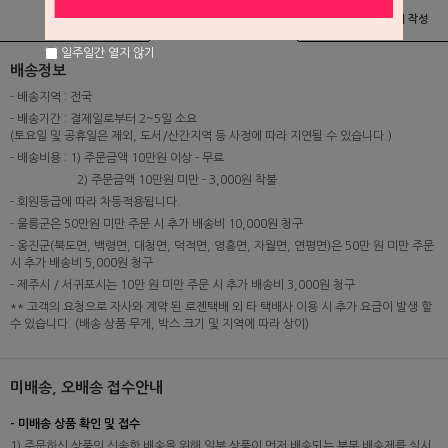
상품정보
배송 및 교환/반품안내
상품후기 및 평가서 작성
일주일간 열지 않기
배송정보
- 배송지역 : 전국
- 배송기간 : 결제일로부터 2~5일 소요
(토요일 및 공휴일은 제외, 도서/산간지역 등 사정에 따라 지연될 수 있습니다.)
- 배송비용 : 1) 주문금액 10만원 이상 - 무료
2) 주문금액 10만원 미만 - 3,000원 착불
- 회원등급에 따라 차등적용됩니다.
- 울릉군은 50만원 미만 주문 시 추가 배송비 10,000원 청구
- 옹진군(북도면, 백령면, 대청면, 덕적면, 영흥면, 자월면, 연평면)은 50만 원 미만 주문
시 추가 배송비 5,000원 청구
- 제주시 / 서귀포시는 10만 원 미만 주문 시 추가 배송비 3,000원 청구
** 고객의 요청으로 자사와 계약 된 로젠택배 외 타 택배사 이용 시 추가 요금이 발생 할
수 있습니다. (배송 상품 무게, 박스 크기 및 지역에 따라 상이)
미배송, 오배송 접수안내
- 미배송 상품 확인 및 접수
1) 주문하신 상품의 신속한 배송을 위해 일부 상품이 먼저 배송되는 부분 배송제를 실시