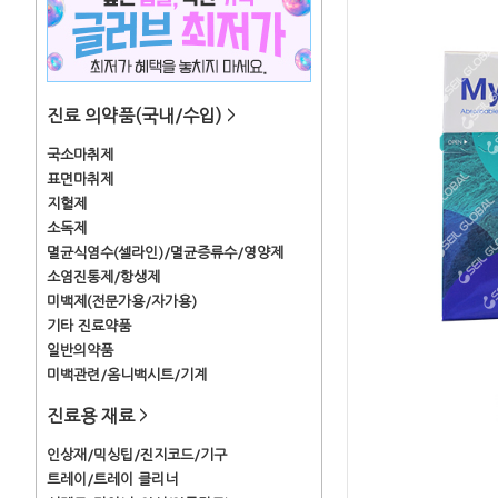
진료 의약품(국내/수입)
>
국소마취제
표면마취제
지혈제
소독제
멸균식염수(셀라인)/멸균증류수/영양제
소염진통제/항생제
미백제(전문가용/자가용)
기타 진료약품
일반의약품
미백관련/옴니백시트/기계
진료용 재료
>
인상재/믹싱팁/진지코드/기구
트레이/트레이 클리너