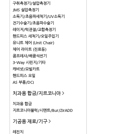
구취측정기/설압측정기
JMS 설압측정기
소독기/초음파세척기/UV소독기
전기수술기/초음파수술기
레이저/턱관절/교합측정기
핸드피스 세척기/오일주입기
유니트 체어 (Unit Chair)
체어 라이트 (진료등)
콤프레샤/배큠석션기
3-Way 시린지/기타
캐비넷/모빌카트
핸드피스 오일
AS 부품/DCI
치과용 합금/지르코니아
>
치과용 합금
지르코니아블럭/시멘트/Bur/ZirADD
기공용 재료/기구
>
레진치