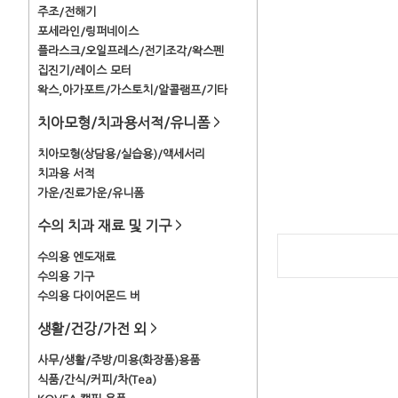
주조/전해기
포세라인/링퍼네이스
플라스크/오일프레스/전기조각/왁스펜
집진기/레이스 모터
왁스,아가포트/가스토치/알콜램프/기타
치아모형/치과용서적/유니폼
>
치아모형(상담용/실습용)/액세서리
치과용 서적
가운/진료가운/유니폼
수의 치과 재료 및 기구
>
수의용 엔도재료
수의용 기구
수의용 다이어몬드 버
생활/건강/가전 외
>
사무/생활/주방/미용(화장품)용품
식품/간식/커피/차(Tea)