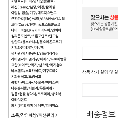
시멘트/라이너/임시(임플란트)
레진(Resin)/본딩/에칭/팔리싱
아말감 캡슐/기구/매트릭스밴드
근관파일(File)/실러/GP&PP/MTA 외
코아(Core)/핀(Pin)/포스트(Post)
다이아바(BUR)/카바이드바/덴쳐바
실리콘포인트/스톤포인트/만드릴
실란트/불소바니시/불소이온도포기
지각과민처치재/치주팩
유치관/임시충전재/템포러리레진
러버댐/러버댐기구/퍼미스/프로피앵글
교합(바이트)/먹지/심스탁/먹지홀더
바스탠드/소독카세트/기구트레이
상품 상세 설명 및 
치과용석고/초경석고
봉합사/메스/IV/수술복/아이스팩
마취용니들/시린지/무통마취기
필름/현상,정착액/포토미러/방호복
아타치먼트
의치(덴쳐) 리페어 레진/리베이스
배송정보
소독/감염예방/위생관리
>