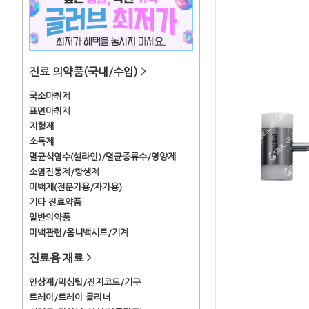
진료 의약품(국내/수입)
>
국소마취제
표면마취제
지혈제
소독제
멸균식염수(셀라인)/멸균증류수/영양제
소염진통제/항생제
미백제(전문가용/자가용)
기타 진료약품
일반의약품
미백관련/옴니백시트/기계
진료용 재료
>
인상재/믹싱팁/진지코드/기구
트레이/트레이 클리너