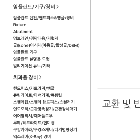
임플란트/기구/장비
>
임플란트 엔진/핸드피스&앵글/장비
Fixture
Abutment
멤브레인/경막대용/지혈제
골(Bone)이식재(이종골/합성골/DBM)
임플란트 기구
임플란트 설명용 모형
일리게이션 튜브/기타
치과용 장비
>
핸드피스/카트리지/앵글
큐링라이트/미백기계/큐링팁
교환 및 
스켈러팁/스켈러 핸드피스/스켈러기
엔도모터/근관장측정기/근관장세척기
에어팔리셔/에어플로우
루페/헤드라이트/현미경
구강카메라/구강스캐너/디지털영상기
엑스레이(X-Ray) 장비