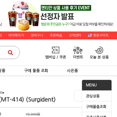
크
마이페이지
장바구니
주문배송
고객센터
영문사이트
멤버십 / 쿠폰
이벤트
오늘 본 상품
상품
구매 물품 조회
사은품
MENU
t
▶
관심상품
MT-414) (Surgident)
구매물품조회
가
70,000원