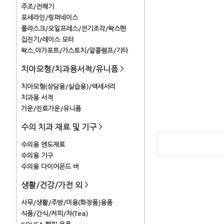
주조/전해기
포세라인/링퍼네이스
플라스크/오일프레스/전기조각/왁스펜
집진기/레이스 모터
왁스,아가포트/가스토치/알콜램프/기타
치아모형/치과용서적/유니폼
>
치아모형(상담용/실습용)/액세서리
치과용 서적
가운/진료가운/유니폼
수의 치과 재료 및 기구
>
수의용 엔도재료
수의용 기구
수의용 다이어몬드 버
생활/건강/가전 외
>
사무/생활/주방/미용(화장품)용품
식품/간식/커피/차(Tea)