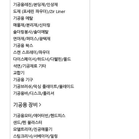
기공용레진/본딩재/인상재
도재 (포세린 파우더)/Zir Liner
기공용 메탈
매몰재/분리재/신터링
솔더링봉사/솔더메탈
연마재/퍼미스/광택재
기공용 왁스
스캔 스프레이/파우더
다이스페이서/하드너/다웰핀/몰드
석면/기공재료 기타
교합기
기공용 기구
기공브러쉬/믹싱 플레이트/블레이드
기공용바/디스크/폴리셔
기공용 장비
>
기공용모터/에어터빈/핸드피스
샌드/펜 블라스터
모델트리머/진공매몰기
스팀크리너/서베이어/밀링