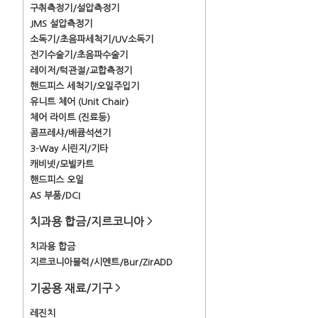
구취측정기/설압측정기
JMS 설압측정기
소독기/초음파세척기/UV소독기
전기수술기/초음파수술기
레이저/턱관절/교합측정기
핸드피스 세척기/오일주입기
유니트 체어 (Unit Chair)
체어 라이트 (진료등)
콤프레샤/배큠석션기
3-Way 시린지/기타
캐비넷/모빌카트
핸드피스 오일
AS 부품/DCI
치과용 합금/지르코니아
>
치과용 합금
지르코니아블럭/시멘트/Bur/ZirADD
기공용 재료/기구
>
레진치