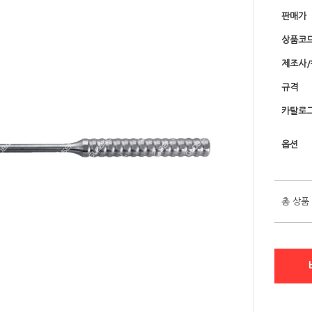
판매가
상품코
제조사
규격
카탈로그
옵션
총 상품