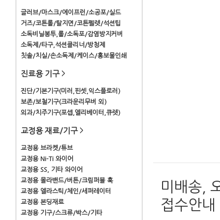
글러브/마스크/에이프런/소공포/실드
거즈/코튼롤/탈지면/코튼펠렛/석션팁
소독비닐봉투,롤/소독포/감염방지커버
소독제/타구,석션클리너/방청제
칫솔/치실/손소독제/케이스/홍보물인쇄
진료용 기구
>
진단/기본기구(미러,핀셋,익스플로러)
보존/보철기구(크라운리무버 외)
외과/치주기구(포셉,엘리베이터,큐렛)
교정용 재료/기구
>
교정용 브라켓/튜브
교정용 Ni-Ti 와이어
교정용 SS, 기타 와이어
교정용 몰라밴드/버튼/크림퍼블 훅
미배송, 
교정용 엘라스틱/체인/세퍼레이터
접수안내
교정용 본딩재료
교정용 기구/스크류/박스/기타