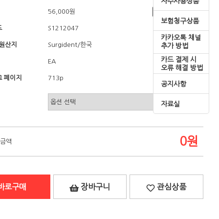
자주사용상품
56,000원
쇼핑혜택
보험청구상품
드
S1212047
카카오톡 채널
/원산지
/한국
Surgident
추가 방법
카드 결제 시
EA
오류 해결 방법
 페이지
713p
공지사항
자료실
0
원
 금액
바로구매
장바구니
관심상품