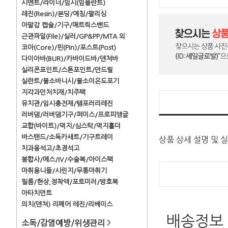
시멘트/라이너/임시(임플란트)
레진(Resin)/본딩/에칭/팔리싱
아말감 캡슐/기구/매트릭스밴드
근관파일(File)/실러/GP&PP/MTA 외
코아(Core)/핀(Pin)/포스트(Post)
다이아바(BUR)/카바이드바/덴쳐바
실리콘포인트/스톤포인트/만드릴
실란트/불소바니시/불소이온도포기
지각과민처치재/치주팩
유치관/임시충전재/템포러리레진
러버댐/러버댐기구/퍼미스/프로피앵글
교합(바이트)/먹지/심스탁/먹지홀더
바스탠드/소독카세트/기구트레이
상품 상세 설명 및 
치과용석고/초경석고
봉합사/메스/IV/수술복/아이스팩
마취용니들/시린지/무통마취기
필름/현상,정착액/포토미러/방호복
아타치먼트
의치(덴쳐) 리페어 레진/리베이스
배송정보
소독/감염예방/위생관리
>