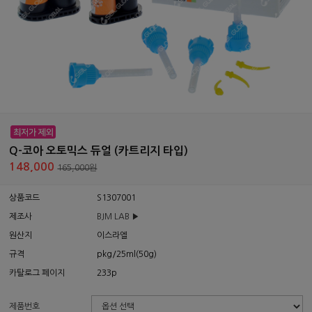
Q-코아 오토믹스 듀얼 (카트리지 타입)
148,000
165,000원
상품코드
S1307001
제조사
BJM LAB ▶
원산지
이스라엘
규격
pkg/25ml(50g)
카탈로그 페이지
233p
제품번호