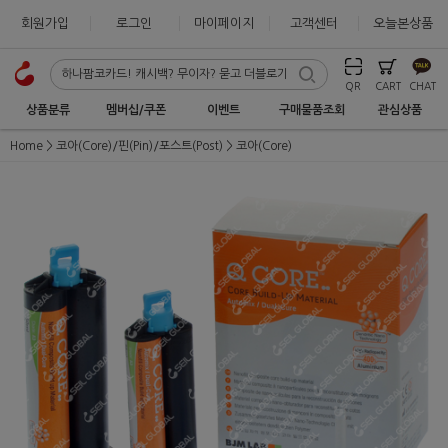
회원가입
로그인
마이페이지
고객센터
오늘본상품
QR
CART
CHAT
상품분류
멤버십/쿠폰
이벤트
구매물품조회
관심상품
Home
코아(Core)/핀(Pin)/포스트(Post)
코아(Core)