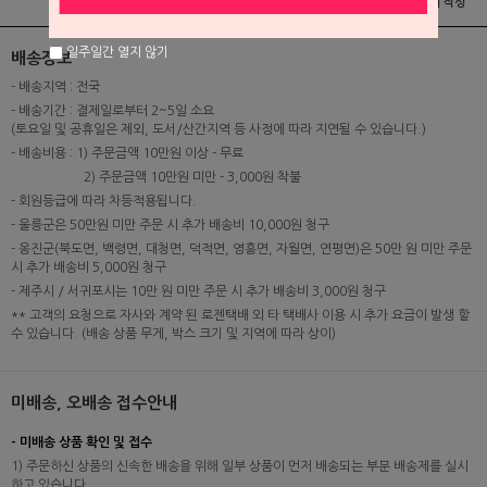
상품정보
배송 및 교환/반품안내
상품후기 및 평가서 작성
일주일간 열지 않기
배송정보
- 배송지역 : 전국
- 배송기간 : 결제일로부터 2~5일 소요
(토요일 및 공휴일은 제외, 도서/산간지역 등 사정에 따라 지연될 수 있습니다.)
- 배송비용 : 1) 주문금액 10만원 이상 - 무료
2) 주문금액 10만원 미만 - 3,000원 착불
- 회원등급에 따라 차등적용됩니다.
- 울릉군은 50만원 미만 주문 시 추가 배송비 10,000원 청구
- 옹진군(북도면, 백령면, 대청면, 덕적면, 영흥면, 자월면, 연평면)은 50만 원 미만 주문
시 추가 배송비 5,000원 청구
- 제주시 / 서귀포시는 10만 원 미만 주문 시 추가 배송비 3,000원 청구
** 고객의 요청으로 자사와 계약 된 로젠택배 외 타 택배사 이용 시 추가 요금이 발생 할
수 있습니다. (배송 상품 무게, 박스 크기 및 지역에 따라 상이)
미배송, 오배송 접수안내
- 미배송 상품 확인 및 접수
1) 주문하신 상품의 신속한 배송을 위해 일부 상품이 먼저 배송되는 부분 배송제를 실시
하고 있습니다.