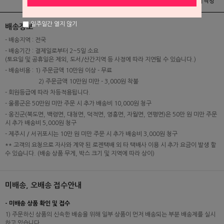
상품정보
배송 및 교환/반품안내
상품후기 및 평가서 작성
일주일간 열지 않기
배송정보
- 배송지역 : 전국
- 배송기간 : 결제일로부터 2~5일 소요
(토요일 및 공휴일은 제외, 도서/산간지역 등 사정에 따라 지연될 수 있습니다.)
- 배송비용 : 1) 주문금액 10만원 이상 - 무료
2) 주문금액 10만원 미만 - 3,000원 착불
- 회원등급에 따라 차등적용됩니다.
- 울릉군은 50만원 미만 주문 시 추가 배송비 10,000원 청구
- 옹진군(북도면, 백령면, 대청면, 덕적면, 영흥면, 자월면, 연평면)은 50만 원 미만 주문
시 추가 배송비 5,000원 청구
- 제주시 / 서귀포시는 10만 원 미만 주문 시 추가 배송비 3,000원 청구
** 고객의 요청으로 자사와 계약 된 로젠택배 외 타 택배사 이용 시 추가 요금이 발생 할
수 있습니다. (배송 상품 무게, 박스 크기 및 지역에 따라 상이)
미배송, 오배송 접수안내
- 미배송 상품 확인 및 접수
1) 주문하신 상품의 신속한 배송을 위해 일부 상품이 먼저 배송되는 부분 배송제를 실시
하고 있습니다.