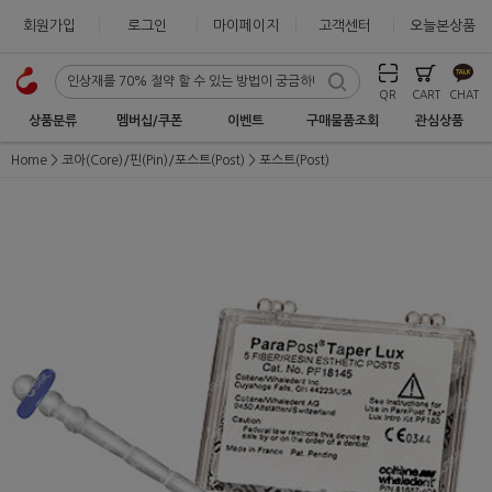
회원가입
로그인
마이페이지
고객센터
오늘본상품
QR
CART
CHAT
상품분류
멤버십/쿠폰
이벤트
구매물품조회
관심상품
Home
코아(Core)/핀(Pin)/포스트(Post)
포스트(Post)