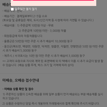
배송정보
일주일간 열지 않기
- 배송지역 : 전국
- 배송기간 : 결제일로부터 2~5일 소요
(토요일 및 공휴일은 제외, 도서/산간지역 등 사정에 따라 지연될 수 있습니다.)
- 배송비용 : 1) 주문금액 10만원 이상 - 무료
2) 주문금액 10만원 미만 - 3,000원 착불
- 회원등급에 따라 차등적용됩니다.
- 울릉군은 50만원 미만 주문 시 추가 배송비 10,000원 청구
- 옹진군(북도면, 백령면, 대청면, 덕적면, 영흥면, 자월면, 연평면)은 50만 원 미만 주문
시 추가 배송비 5,000원 청구
- 제주시 / 서귀포시는 10만 원 미만 주문 시 추가 배송비 3,000원 청구
** 고객의 요청으로 자사와 계약 된 로젠택배 외 타 택배사 이용 시 추가 요금이 발생 할
수 있습니다. (배송 상품 무게, 박스 크기 및 지역에 따라 상이)
미배송, 오배송 접수안내
- 미배송 상품 확인 및 접수
1) 주문하신 상품의 신속한 배송을 위해 일부 상품이 먼저 배송되는 부분 배송제를 실시
하고 있습니다.
2) 상품은 수령하신 당일 즉시 개봉하여 거래명세서와 함께 확인해 주시기 바랍니다.