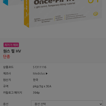
원스 필 HV
단종
상품코드
S1311116
제조사
Mediclus ▶
원산지
한국
규격
pkg/3g x 3EA
카탈로그 페이지
394p
옵션