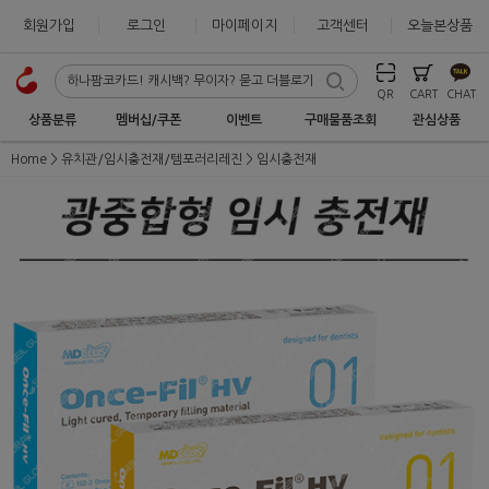
회원가입
로그인
마이페이지
고객센터
오늘본상품
QR
CART
CHAT
상품분류
멤버십/쿠폰
이벤트
구매물품조회
관심상품
Home
유치관/임시충전재/템포러리레진
임시충전재