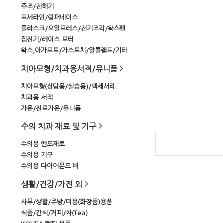
주조/전해기
포세라인/링퍼네이스
플라스크/오일프레스/전기조각/왁스펜
집진기/레이스 모터
왁스,아가포트/가스토치/알콜램프/기타
치아모형/치과용서적/유니폼
>
치아모형(상담용/실습용)/액세서리
치과용 서적
가운/진료가운/유니폼
수의 치과 재료 및 기구
>
수의용 엔도재료
수의용 기구
수의용 다이어몬드 버
생활/건강/가전 외
>
사무/생활/주방/미용(화장품)용품
식품/간식/커피/차(Tea)