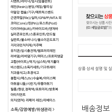
시멘트/라이너/임시(임플란트)
레진(Resin)/본딩/에칭/팔리싱
아말감 캡슐/기구/매트릭스밴드
근관파일(File)/실러/GP&PP/MTA 외
코아(Core)/핀(Pin)/포스트(Post)
다이아바(BUR)/카바이드바/덴쳐바
실리콘포인트/스톤포인트/만드릴
실란트/불소바니시/불소이온도포기
지각과민처치재/치주팩
유치관/임시충전재/템포러리레진
러버댐/러버댐기구/퍼미스/프로피앵글
교합(바이트)/먹지/심스탁/먹지홀더
바스탠드/소독카세트/기구트레이
상품 상세 설명 및 
치과용석고/초경석고
봉합사/메스/IV/수술복/아이스팩
마취용니들/시린지/무통마취기
필름/현상,정착액/포토미러/방호복
아타치먼트
의치(덴쳐) 리페어 레진/리베이스
배송정보
소독/감염예방/위생관리
>