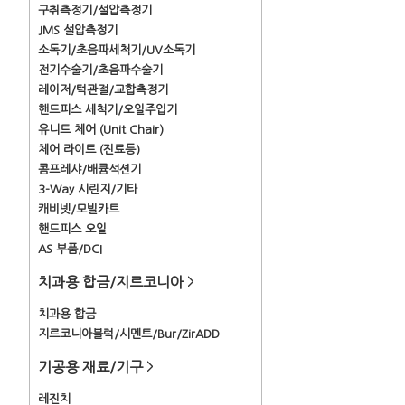
구취측정기/설압측정기
JMS 설압측정기
소독기/초음파세척기/UV소독기
전기수술기/초음파수술기
레이저/턱관절/교합측정기
핸드피스 세척기/오일주입기
유니트 체어 (Unit Chair)
체어 라이트 (진료등)
콤프레샤/배큠석션기
3-Way 시린지/기타
캐비넷/모빌카트
핸드피스 오일
AS 부품/DCI
치과용 합금/지르코니아
>
치과용 합금
지르코니아블럭/시멘트/Bur/ZirADD
기공용 재료/기구
>
레진치