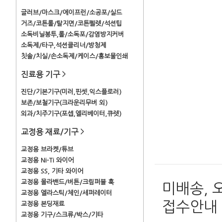
글러브/마스크/에이프런/소공포/실드
거즈/코튼롤/탈지면/코튼펠렛/석션팁
소독비닐봉투,롤/소독포/감염방지커버
소독제/타구,석션클리너/방청제
칫솔/치실/손소독제/케이스/홍보물인쇄
진료용 기구
>
진단/기본기구(미러,핀셋,익스플로러)
보존/보철기구(크라운리무버 외)
외과/치주기구(포셉,엘리베이터,큐렛)
교정용 재료/기구
>
교정용 브라켓/튜브
교정용 Ni-Ti 와이어
교정용 SS, 기타 와이어
교정용 몰라밴드/버튼/크림퍼블 훅
미배송, 
교정용 엘라스틱/체인/세퍼레이터
접수안내
교정용 본딩재료
교정용 기구/스크류/박스/기타