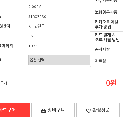
자주사용상품
9,000원
쇼핑혜택
보험청구상품
드
S1503030
카카오톡 채널
/원산지
/한국
Kims
추가 방법
카드 결제 시
EA
오류 해결 방법
 페이지
1033p
공지사항
호
자료실
0
원
 금액
바로구매
장바구니
관심상품