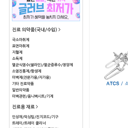
진료 의약품(국내/수입)
>
국소마취제
표면마취제
지혈제
소독제
멸균식염수(셀라인)/멸균증류수/영양제
소염진통제/항생제
미백제(전문가용/자가용)
기타 진료약품
일반의약품
미백관련/옴니백시트/기계
진료용 재료
>
인상재/믹싱팁/진지코드/기구
트레이/트레이 클리너