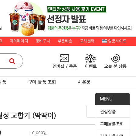
크
마이페이지
장바구니
주문배송
고객센터
영문사이트
멤버십 / 쿠폰
이벤트
오늘 본 상품
상품
구매 물품 조회
사은품
MENU
관심상품
성 교합기 (딱딱이)
구매물품조회
가
10,000원