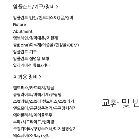
임플란트/기구/장비
>
임플란트 엔진/핸드피스&앵글/장비
Fixture
Abutment
멤브레인/경막대용/지혈제
골(Bone)이식재(이종골/합성골/DBM)
임플란트 기구
임플란트 설명용 모형
일리게이션 튜브/기타
치과용 장비
>
핸드피스/카트리지/앵글
큐링라이트/미백기계/큐링팁
교환 및 
스켈러팁/스켈러 핸드피스/스켈러기
엔도모터/근관장측정기/근관장세척기
에어팔리셔/에어플로우
루페/헤드라이트/현미경
구강카메라/구강스캐너/디지털영상기
엑스레이(X-Ray) 장비