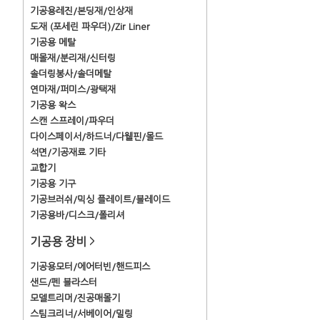
기공용레진/본딩재/인상재
도재 (포세린 파우더)/Zir Liner
기공용 메탈
매몰재/분리재/신터링
솔더링봉사/솔더메탈
연마재/퍼미스/광택재
기공용 왁스
스캔 스프레이/파우더
다이스페이서/하드너/다웰핀/몰드
석면/기공재료 기타
교합기
기공용 기구
기공브러쉬/믹싱 플레이트/블레이드
기공용바/디스크/폴리셔
기공용 장비
>
기공용모터/에어터빈/핸드피스
샌드/펜 블라스터
모델트리머/진공매몰기
스팀크리너/서베이어/밀링