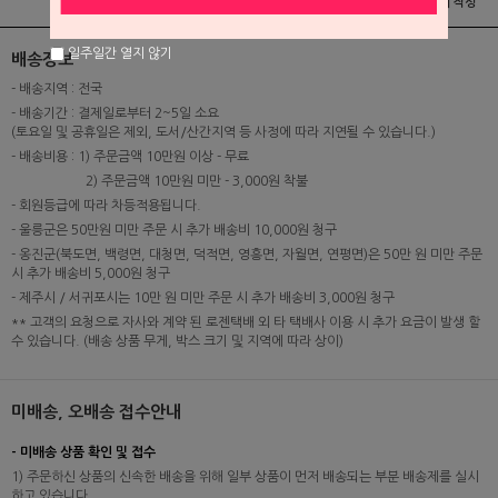
상품정보
배송 및 교환/반품안내
상품후기 및 평가서 작성
일주일간 열지 않기
배송정보
- 배송지역 : 전국
- 배송기간 : 결제일로부터 2~5일 소요
(토요일 및 공휴일은 제외, 도서/산간지역 등 사정에 따라 지연될 수 있습니다.)
- 배송비용 : 1) 주문금액 10만원 이상 - 무료
2) 주문금액 10만원 미만 - 3,000원 착불
- 회원등급에 따라 차등적용됩니다.
- 울릉군은 50만원 미만 주문 시 추가 배송비 10,000원 청구
- 옹진군(북도면, 백령면, 대청면, 덕적면, 영흥면, 자월면, 연평면)은 50만 원 미만 주문
시 추가 배송비 5,000원 청구
- 제주시 / 서귀포시는 10만 원 미만 주문 시 추가 배송비 3,000원 청구
** 고객의 요청으로 자사와 계약 된 로젠택배 외 타 택배사 이용 시 추가 요금이 발생 할
수 있습니다. (배송 상품 무게, 박스 크기 및 지역에 따라 상이)
미배송, 오배송 접수안내
- 미배송 상품 확인 및 접수
1) 주문하신 상품의 신속한 배송을 위해 일부 상품이 먼저 배송되는 부분 배송제를 실시
하고 있습니다.