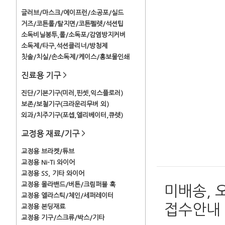
글러브/마스크/에이프런/소공포/실드
거즈/코튼롤/탈지면/코튼펠렛/석션팁
소독비닐봉투,롤/소독포/감염방지커버
소독제/타구,석션클리너/방청제
칫솔/치실/손소독제/케이스/홍보물인쇄
진료용 기구
>
진단/기본기구(미러,핀셋,익스플로러)
보존/보철기구(크라운리무버 외)
외과/치주기구(포셉,엘리베이터,큐렛)
교정용 재료/기구
>
교정용 브라켓/튜브
교정용 Ni-Ti 와이어
교정용 SS, 기타 와이어
교정용 몰라밴드/버튼/크림퍼블 훅
미배송, 
교정용 엘라스틱/체인/세퍼레이터
접수안내
교정용 본딩재료
교정용 기구/스크류/박스/기타