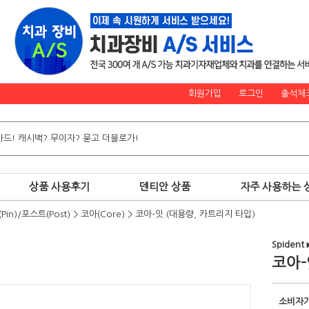
회원가입
로그인
출석체
상품 사용후기
덴티안 상품
자주 사용하는 
Pin)/포스트(Post)
>
코아(Core)
>
코아-잇 (대용량, 카트리지 타입)
Spident
코아-
소비자