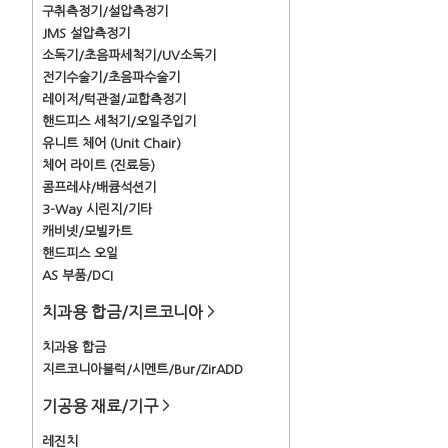
구취측정기/설압측정기
JMS 설압측정기
소독기/초음파세척기/UV소독기
전기수술기/초음파수술기
레이저/턱관절/교합측정기
핸드피스 세척기/오일주입기
유니트 체어 (Unit Chair)
체어 라이트 (진료등)
콤프레샤/배큠석션기
3-Way 시린지/기타
캐비넷/모빌카트
핸드피스 오일
AS 부품/DCI
치과용 합금/지르코니아
>
치과용 합금
지르코니아블럭/시멘트/Bur/ZirADD
기공용 재료/기구
>
레진치