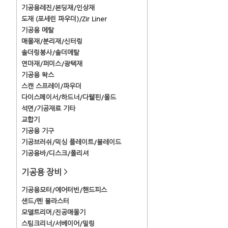
기공용레진/본딩재/인상재
도재 (포세린 파우더)/Zir Liner
기공용 메탈
매몰재/분리재/신터링
솔더링봉사/솔더메탈
연마재/퍼미스/광택재
기공용 왁스
스캔 스프레이/파우더
다이스페이서/하드너/다웰핀/몰드
석면/기공재료 기타
교합기
기공용 기구
기공브러쉬/믹싱 플레이트/블레이드
기공용바/디스크/폴리셔
기공용 장비
>
기공용모터/에어터빈/핸드피스
샌드/펜 블라스터
모델트리머/진공매몰기
스팀크리너/서베이어/밀링