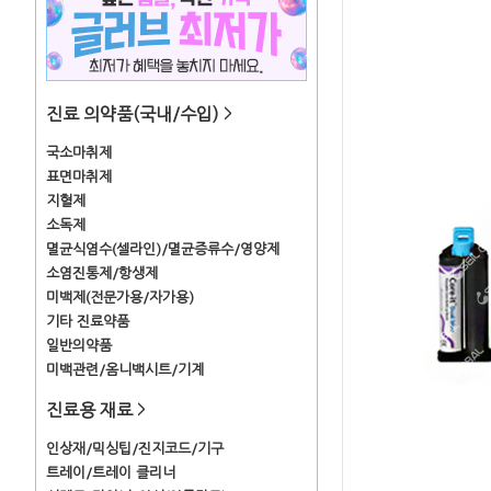
진료 의약품(국내/수입)
>
국소마취제
표면마취제
지혈제
소독제
멸균식염수(셀라인)/멸균증류수/영양제
소염진통제/항생제
미백제(전문가용/자가용)
기타 진료약품
일반의약품
미백관련/옴니백시트/기계
진료용 재료
>
인상재/믹싱팁/진지코드/기구
트레이/트레이 클리너