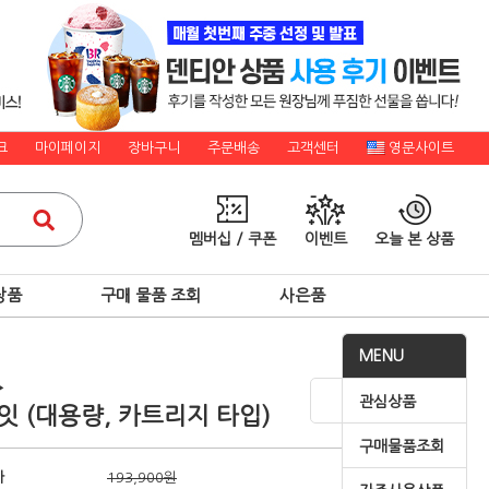
크
마이페이지
장바구니
주문배송
고객센터
영문사이트
멤버십 / 쿠폰
이벤트
오늘 본 상품
상품
구매 물품 조회
사은품
MENU
▶
관심상품
잇 (대용량, 카트리지 타입)
구매물품조회
가
193,900원