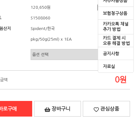
자주사용상품
120,650원
쇼핑혜택
보험청구상품
드
S1508060
카카오톡 채널
/원산지
/한국
Spident
추가 방법
카드 결제 시
pkg/50g(25ml) x 1EA
오류 해결 방법
공지사항
자료실
0
원
 금액
바로구매
장바구니
관심상품