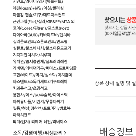
시멘트/라이너/임시(임플란트)
레진(Resin)/본딩/에칭/팔리싱
아말감 캡슐/기구/매트릭스밴드
근관파일(File)/실러/GP&PP/MTA 외
코아(Core)/핀(Pin)/포스트(Post)
다이아바(BUR)/카바이드바/덴쳐바
실리콘포인트/스톤포인트/만드릴
실란트/불소바니시/불소이온도포기
지각과민처치재/치주팩
유치관/임시충전재/템포러리레진
러버댐/러버댐기구/퍼미스/프로피앵글
교합(바이트)/먹지/심스탁/먹지홀더
바스탠드/소독카세트/기구트레이
상품 상세 설명 및 
치과용석고/초경석고
봉합사/메스/IV/수술복/아이스팩
마취용니들/시린지/무통마취기
필름/현상,정착액/포토미러/방호복
아타치먼트
의치(덴쳐) 리페어 레진/리베이스
배송정보
소독/감염예방/위생관리
>