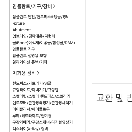
임플란트/기구/장비
>
임플란트 엔진/핸드피스&앵글/장비
Fixture
Abutment
멤브레인/경막대용/지혈제
골(Bone)이식재(이종골/합성골/DBM)
임플란트 기구
임플란트 설명용 모형
일리게이션 튜브/기타
치과용 장비
>
핸드피스/카트리지/앵글
큐링라이트/미백기계/큐링팁
교환 및 
스켈러팁/스켈러 핸드피스/스켈러기
엔도모터/근관장측정기/근관장세척기
에어팔리셔/에어플로우
루페/헤드라이트/현미경
구강카메라/구강스캐너/디지털영상기
엑스레이(X-Ray) 장비