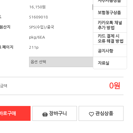
자주사용상품
16,150원
쇼핑혜택
보험청구상품
드
S1609018
카카오톡 채널
/원산지
/중국
SPS(수입)
추가 방법
카드 결제 시
pkg/6EA
오류 해결 방법
 페이지
211p
공지사항
자료실
0
원
 금액
바로구매
장바구니
관심상품