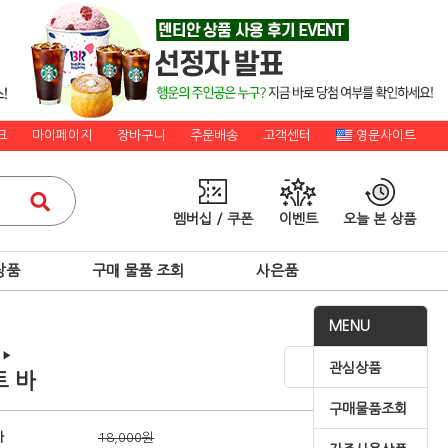
크
마이페이지
장바구니
주문배송
고객센터
영문사이트
멤버십 / 쿠폰
이벤트
오늘 본 상품
상품
구매 물품 조회
사은품
MENU
▶
관심상품
 바
구매물품조회
가
18,000원