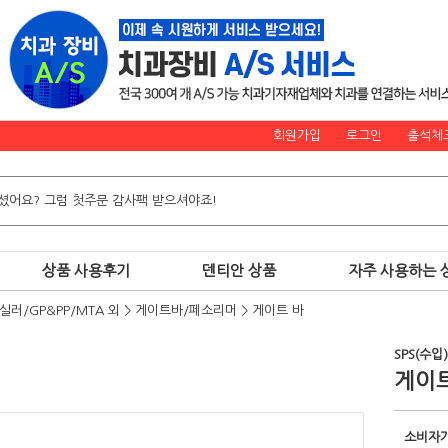
회원가입
로그인
출석체
상품 사용후기
덴티안 상품
자주 사용하는 
/실러/GP&PP/MTA 외
>
게이트바/페소리머
>
게이트 바
SPS(수입)
게이트
소비자