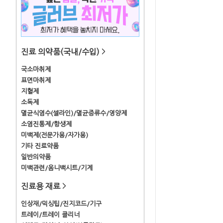
진료 의약품(국내/수입)
>
국소마취제
표면마취제
지혈제
소독제
멸균식염수(셀라인)/멸균증류수/영양제
소염진통제/항생제
미백제(전문가용/자가용)
기타 진료약품
일반의약품
미백관련/옴니백시트/기계
진료용 재료
>
인상재/믹싱팁/진지코드/기구
트레이/트레이 클리너