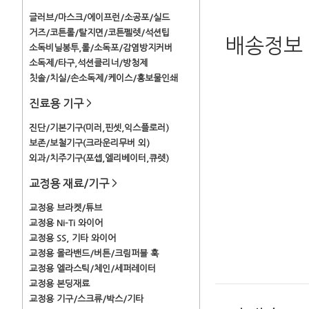
글러브/마스크/에이프런/소공포/실드
거즈/코튼롤/탈지면/코튼펠렛/석션팁
배송정보
소독비닐봉투,롤/소독포/감염방지커버
소독제/타구,석션클리너/방청제
칫솔/치실/손소독제/케이스/홍보물인쇄
진료용 기구
>
진단/기본기구(미러,핀셋,익스플로러)
보존/보철기구(크라운리무버 외)
외과/치주기구(포셉,엘리베이터,큐렛)
교정용 재료/기구
>
교정용 브라켓/튜브
교정용 Ni-Ti 와이어
교정용 SS, 기타 와이어
교정용 몰라밴드/버튼/크림퍼블 훅
교정용 엘라스틱/체인/세퍼레이터
교정용 본딩재료
교정용 기구/스크류/박스/기타