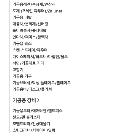
기공용레진/본딩재/인상재
도재 (포세린 파우더)/Zir Liner
기공용 메탈
매몰재/분리재/신터링
솔더링봉사/솔더메탈
연마재/퍼미스/광택재
기공용 왁스
스캔 스프레이/파우더
다이스페이서/하드너/다웰핀/몰드
석면/기공재료 기타
교합기
기공용 기구
기공브러쉬/믹싱 플레이트/블레이드
기공용바/디스크/폴리셔
기공용 장비
>
기공용모터/에어터빈/핸드피스
샌드/펜 블라스터
모델트리머/진공매몰기
스팀크리너/서베이어/밀링