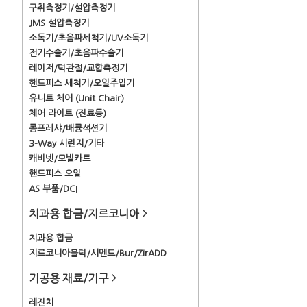
구취측정기/설압측정기
JMS 설압측정기
소독기/초음파세척기/UV소독기
전기수술기/초음파수술기
레이저/턱관절/교합측정기
핸드피스 세척기/오일주입기
유니트 체어 (Unit Chair)
체어 라이트 (진료등)
콤프레샤/배큠석션기
3-Way 시린지/기타
캐비넷/모빌카트
핸드피스 오일
AS 부품/DCI
치과용 합금/지르코니아
>
치과용 합금
지르코니아블럭/시멘트/Bur/ZirADD
기공용 재료/기구
>
레진치