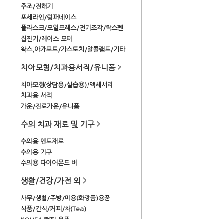
주조/전해기
포세라인/링퍼네이스
플라스크/오일프레스/전기조각/왁스펜
집진기/레이스 모터
왁스,아가포트/가스토치/알콜램프/기타
치아모형/치과용서적/유니폼
>
치아모형(상담용/실습용)/액세서리
치과용 서적
가운/진료가운/유니폼
수의 치과 재료 및 기구
>
수의용 엔도재료
수의용 기구
수의용 다이어몬드 버
생활/건강/가전 외
>
사무/생활/주방/미용(화장품)용품
식품/간식/커피/차(Tea)