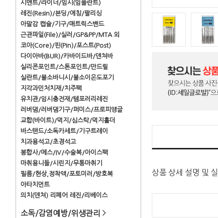
시멘트/라이너/임시(임플란트)
레진(Resin)/본딩/에칭/팔리싱
아말감 캡슐/기구/매트릭스밴드
근관파일(File)/실러/GP&PP/MTA 외
코아(Core)/핀(Pin)/포스트(Post)
다이아바(BUR)/카바이드바/덴쳐바
실리콘포인트/스톤포인트/만드릴
실란트/불소바니시/불소이온도포기
지각과민처치재/치주팩
유치관/임시충전재/템포러리레진
러버댐/러버댐기구/퍼미스/프로피앵글
교합(바이트)/먹지/심스탁/먹지홀더
바스탠드/소독카세트/기구트레이
치과용석고/초경석고
봉합사/메스/IV/수술복/아이스팩
마취용니들/시린지/무통마취기
상품 상세 설명 및 
필름/현상,정착액/포토미러/방호복
아타치먼트
의치(덴쳐) 리페어 레진/리베이스
소독/감염예방/위생관리
>