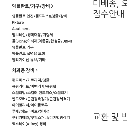
미배송, 
임플란트/기구/장비
>
접수안내
임플란트 엔진/핸드피스&앵글/장비
Fixture
Abutment
멤브레인/경막대용/지혈제
골(Bone)이식재(이종골/합성골/DBM)
임플란트 기구
임플란트 설명용 모형
일리게이션 튜브/기타
치과용 장비
>
핸드피스/카트리지/앵글
큐링라이트/미백기계/큐링팁
스켈러팁/스켈러 핸드피스/스켈러기
엔도모터/근관장측정기/근관장세척기
에어팔리셔/에어플로우
루페/헤드라이트/현미경
교환 및 
구강카메라/구강스캐너/디지털영상기
엑스레이(X-Ray) 장비