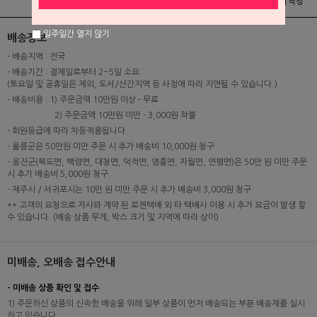
상품정보
배송 및 교환/반품안내
상품후기 및 평가서 작성
일주일간 열지 않기
배송정보
- 배송지역 : 전국
- 배송기간 : 결제일로부터 2~5일 소요
(토요일 및 공휴일은 제외, 도서/산간지역 등 사정에 따라 지연될 수 있습니다.)
- 배송비용 : 1) 주문금액 10만원 이상 - 무료
2) 주문금액 10만원 미만 - 3,000원 착불
- 회원등급에 따라 차등적용됩니다.
- 울릉군은 50만원 미만 주문 시 추가 배송비 10,000원 청구
- 옹진군(북도면, 백령면, 대청면, 덕적면, 영흥면, 자월면, 연평면)은 50만 원 미만 주문
시 추가 배송비 5,000원 청구
- 제주시 / 서귀포시는 10만 원 미만 주문 시 추가 배송비 3,000원 청구
** 고객의 요청으로 자사와 계약 된 로젠택배 외 타 택배사 이용 시 추가 요금이 발생 할
수 있습니다. (배송 상품 무게, 박스 크기 및 지역에 따라 상이)
미배송, 오배송 접수안내
- 미배송 상품 확인 및 접수
1) 주문하신 상품의 신속한 배송을 위해 일부 상품이 먼저 배송되는 부분 배송제를 실시
하고 있습니다.