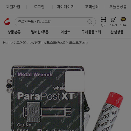
회원가입
로그인
마이페이지
고객센터
오늘본상품
QR
CART
CHAT
상품분류
멤버십/쿠폰
이벤트
구매물품조회
관심상품
Home
코아(Core)/핀(Pin)/포스트(Post)
포스트(Post)