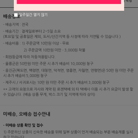
상품정보
배송 및 교환/반품안내
상품후기 및 평가서 작성
일주일간 열지 않기
배송정보
- 배송지역 : 전국
- 배송기간 : 결제일로부터 2~5일 소요
(토요일 및 공휴일은 제외, 도서/산간지역 등 사정에 따라 지연될 수 있습니다.)
- 배송비용 : 1) 주문금액 10만원 이상 - 무료
2) 주문금액 10만원 미만 - 3,000원 착불
- 회원등급에 따라 차등적용됩니다.
- 울릉군은 50만원 미만 주문 시 추가 배송비 10,000원 청구
- 옹진군(북도면, 백령면, 대청면, 덕적면, 영흥면, 자월면, 연평면)은 50만 원 미만 주문
시 추가 배송비 5,000원 청구
- 제주시 / 서귀포시는 10만 원 미만 주문 시 추가 배송비 3,000원 청구
** 고객의 요청으로 자사와 계약 된 로젠택배 외 타 택배사 이용 시 추가 요금이 발생 할
수 있습니다. (배송 상품 무게, 박스 크기 및 지역에 따라 상이)
미배송, 오배송 접수안내
- 미배송 상품 확인 및 접수
1) 주문하신 상품의 신속한 배송을 위해 일부 상품이 먼저 배송되는 부분 배송제를 실시
하고 있습니다.