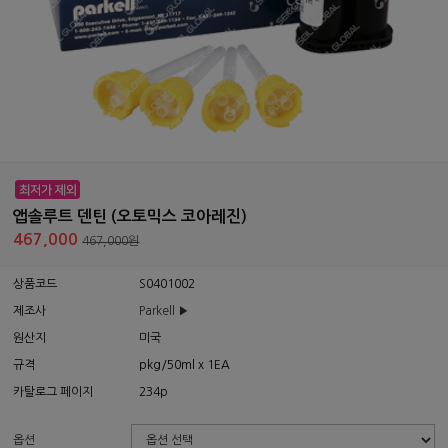
앱솔루트 덴틴 (오토믹스 코아레진)
467,000
467,000원
상품코드
S0401002
제조사
Parkell ▶
원산지
미국
규격
pkg/50ml x 1EA
카탈로그 페이지
234p
옵션