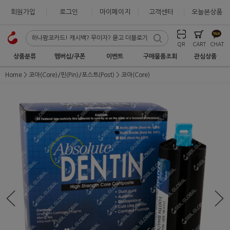
회원가입
로그인
마이페이지
고객센터
오늘본상품
QR
CART
CHAT
상품분류
멤버십/쿠폰
이벤트
구매물품조회
관심상품
Home
코아(Core)/핀(Pin)/포스트(Post)
코아(Core)