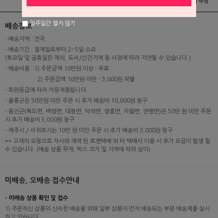
상품정보
배송 및 교환/반품안내
상품후기 및 평가서 작성
일주일간 열지 않기
배송정보
- 배송지역 : 전국
- 배송기간 : 결제일로부터 2~5일 소요
(토요일 및 공휴일은 제외, 도서/산간지역 등 사정에 따라 지연될 수 있습니다.)
- 배송비용 : 1) 주문금액 10만원 이상 - 무료
2) 주문금액 10만원 미만 - 3,000원 착불
- 회원등급에 따라 차등적용됩니다.
- 울릉군은 50만원 미만 주문 시 추가 배송비 10,000원 청구
- 옹진군(북도면, 백령면, 대청면, 덕적면, 영흥면, 자월면, 연평면)은 50만 원 미만 주문
시 추가 배송비 5,000원 청구
- 제주시 / 서귀포시는 10만 원 미만 주문 시 추가 배송비 3,000원 청구
** 고객의 요청으로 자사와 계약 된 로젠택배 외 타 택배사 이용 시 추가 요금이 발생 할
수 있습니다. (배송 상품 무게, 박스 크기 및 지역에 따라 상이)
미배송, 오배송 접수안내
- 미배송 상품 확인 및 접수
1) 주문하신 상품의 신속한 배송을 위해 일부 상품이 먼저 배송되는 부분 배송제를 실시
하고 있습니다.