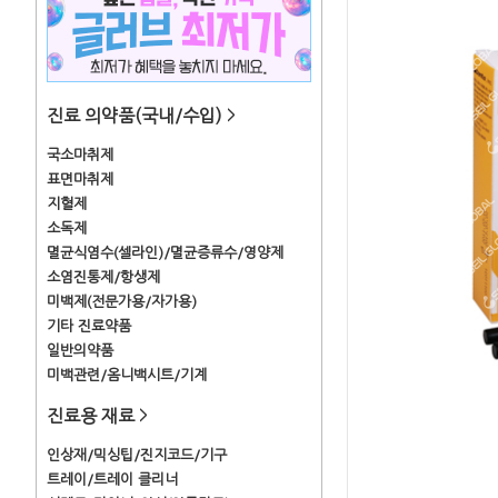
진료 의약품(국내/수입)
>
국소마취제
표면마취제
지혈제
소독제
멸균식염수(셀라인)/멸균증류수/영양제
소염진통제/항생제
미백제(전문가용/자가용)
기타 진료약품
일반의약품
미백관련/옴니백시트/기계
진료용 재료
>
인상재/믹싱팁/진지코드/기구
트레이/트레이 클리너