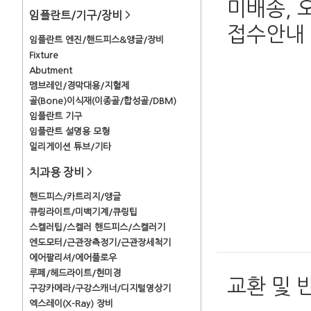
미배송, 
임플란트/기구/장비
>
접수안내
임플란트 엔진/핸드피스&앵글/장비
Fixture
Abutment
멤브레인/경막대용/지혈제
골(Bone)이식재(이종골/합성골/DBM)
임플란트 기구
임플란트 설명용 모형
일리게이션 튜브/기타
치과용 장비
>
핸드피스/카트리지/앵글
큐링라이트/미백기계/큐링팁
스켈러팁/스켈러 핸드피스/스켈러기
엔도모터/근관장측정기/근관장세척기
에어팔리셔/에어플로우
루페/헤드라이트/현미경
교환 및 
구강카메라/구강스캐너/디지털영상기
엑스레이(X-Ray) 장비