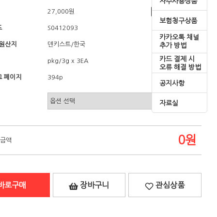
자주사용상품
27,000원
쇼핑혜택
보험청구상품
드
S0412093
카카오톡 채널
/원산지
/한국
덴키스트
추가 방법
카드 결제 시
pkg/3g x 3EA
오류 해결 방법
 페이지
394p
공지사항
자료실
0
원
 금액
바로구매
장바구니
관심상품