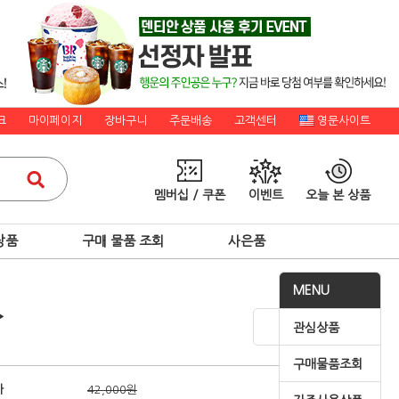
크
마이페이지
장바구니
주문배송
고객센터
영문사이트
멤버십 / 쿠폰
이벤트
오늘 본 상품
상품
구매 물품 조회
사은품
MENU
▶
관심상품
구매물품조회
가
42,000원