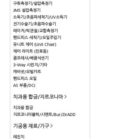
구취측정기/설압측정기
JMS 설압측정기
소독기/초음파세척기/UV소독기
전기수술기/초음파수술기
레이저/턱관절/교합측정기
핸드피스 세척기/오일주입기
유니트 체어 (Unit Chair)
체어 라이트 (진료등)
콤프레샤/배큠석션기
3-Way 시린지/기타
캐비넷/모빌카트
핸드피스 오일
AS 부품/DCI
치과용 합금/지르코니아
>
치과용 합금
지르코니아블럭/시멘트/Bur/ZirADD
기공용 재료/기구
>
레진치