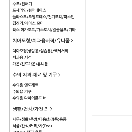
주조/전해기
포세라인/링퍼네이스
플라스크/오일프레스/전기조각/왁스펜
집진기/레이스 모터
왁스,아가포트/가스토치/알콜램프/기타
치아모형/치과용서적/유니폼
>
치아모형(상담용/실습용)/액세서리
치과용 서적
가운/진료가운/유니폼
수의 치과 재료 및 기구
>
수의용 엔도재료
수의용 기구
수의용 다이어몬드 버
생활/건강/가전 외
>
사무/생활/주방/미용(화장품)용품
식품/간식/커피/차(Tea)