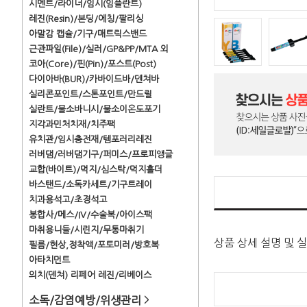
시멘트/라이너/임시(임플란트)
레진(Resin)/본딩/에칭/팔리싱
아말감 캡슐/기구/매트릭스밴드
근관파일(File)/실러/GP&PP/MTA 외
코아(Core)/핀(Pin)/포스트(Post)
다이아바(BUR)/카바이드바/덴쳐바
실리콘포인트/스톤포인트/만드릴
실란트/불소바니시/불소이온도포기
지각과민처치재/치주팩
유치관/임시충전재/템포러리레진
러버댐/러버댐기구/퍼미스/프로피앵글
교합(바이트)/먹지/심스탁/먹지홀더
바스탠드/소독카세트/기구트레이
치과용석고/초경석고
봉합사/메스/IV/수술복/아이스팩
마취용니들/시린지/무통마취기
상품 상세 설명 및 
필름/현상,정착액/포토미러/방호복
아타치먼트
의치(덴쳐) 리페어 레진/리베이스
소독/감염예방/위생관리
>