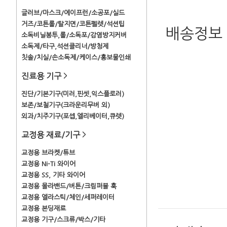
글러브/마스크/에이프런/소공포/실드
거즈/코튼롤/탈지면/코튼펠렛/석션팁
배송정보
소독비닐봉투,롤/소독포/감염방지커버
소독제/타구,석션클리너/방청제
칫솔/치실/손소독제/케이스/홍보물인쇄
진료용 기구
>
진단/기본기구(미러,핀셋,익스플로러)
보존/보철기구(크라운리무버 외)
외과/치주기구(포셉,엘리베이터,큐렛)
교정용 재료/기구
>
교정용 브라켓/튜브
교정용 Ni-Ti 와이어
교정용 SS, 기타 와이어
교정용 몰라밴드/버튼/크림퍼블 훅
교정용 엘라스틱/체인/세퍼레이터
교정용 본딩재료
교정용 기구/스크류/박스/기타