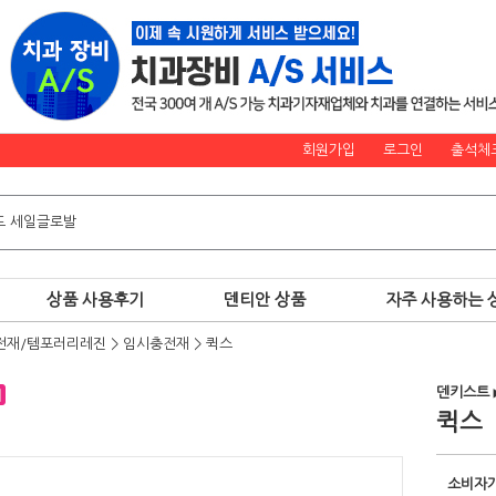
회원가입
로그인
출석체
상품 사용후기
덴티안 상품
자주 사용하는 
전재/템포러리레진
>
임시충전재
>
퀵스
덴키스트
퀵스
소비자