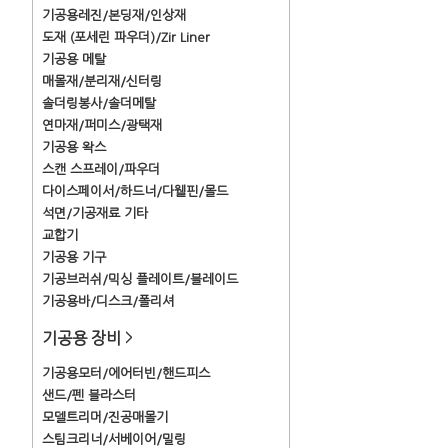
기공용레진/본딩재/인상재
도재 (포세린 파우더)/Zir Liner
기공용 메탈
매몰재/분리재/신터링
솔더링봉사/솔더메탈
연마재/퍼미스/광택재
기공용 왁스
스캔 스프레이/파우더
다이스페이서/하드너/다웰핀/몰드
석면/기공재료 기타
교합기
기공용 기구
기공브러쉬/믹싱 플레이트/블레이드
기공용바/디스크/폴리셔
기공용 장비
>
기공용모터/에어터빈/핸드피스
샌드/펜 블라스터
모델트리머/진공매몰기
스팀크리너/서베이어/밀링