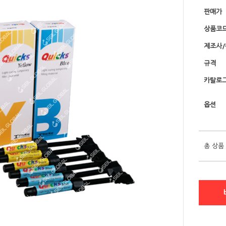
판매가
상품코
제조사
규격
카탈로그
옵션
총 상품