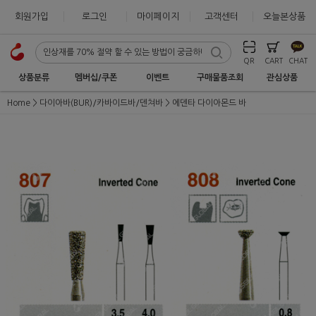
회원가입
로그인
마이페이지
고객센터
오늘본상품
QR
CART
CHAT
상품분류
멤버십/쿠폰
이벤트
구매물품조회
관심상품
Home
다이아바(BUR)/카바이드바/덴쳐바
에덴타 다이아몬드 바