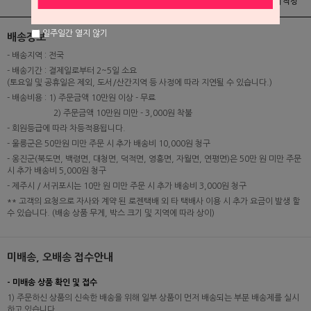
상품정보
배송 및 교환/반품안내
상품후기 및 평가서 작성
일주일간 열지 않기
배송정보
- 배송지역 : 전국
- 배송기간 : 결제일로부터 2~5일 소요
(토요일 및 공휴일은 제외, 도서/산간지역 등 사정에 따라 지연될 수 있습니다.)
- 배송비용 : 1) 주문금액 10만원 이상 - 무료
2) 주문금액 10만원 미만 - 3,000원 착불
- 회원등급에 따라 차등적용됩니다.
- 울릉군은 50만원 미만 주문 시 추가 배송비 10,000원 청구
- 옹진군(북도면, 백령면, 대청면, 덕적면, 영흥면, 자월면, 연평면)은 50만 원 미만 주문
시 추가 배송비 5,000원 청구
- 제주시 / 서귀포시는 10만 원 미만 주문 시 추가 배송비 3,000원 청구
** 고객의 요청으로 자사와 계약 된 로젠택배 외 타 택배사 이용 시 추가 요금이 발생 할
수 있습니다. (배송 상품 무게, 박스 크기 및 지역에 따라 상이)
미배송, 오배송 접수안내
- 미배송 상품 확인 및 접수
1) 주문하신 상품의 신속한 배송을 위해 일부 상품이 먼저 배송되는 부분 배송제를 실시
하고 있습니다.