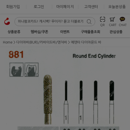
회원가입
로그인
마이페이지
고객센터
오늘본상품
QR
CART
CHAT
상품분류
멤버십/쿠폰
이벤트
구매물품조회
관심상품
Home
다이아바(BUR)/카바이드바/덴쳐바
에덴타 다이아몬드 바