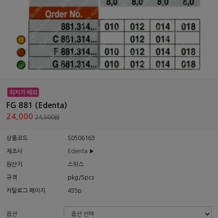
FG 881 (Edenta)
24,000
24,500원
상품코드
S0506163
제조사
Edenta ▶
원산지
스위스
규격
pkg/5pcs
카탈로그 페이지
455p
옵션