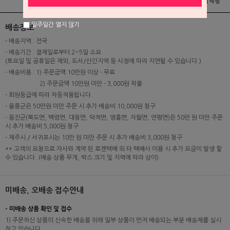
상품정보
배송 및 교환/반품안내
상품후기 및 평가서 작성
일주일간 열지 않기
배송정보
- 배송지역 : 전국
- 배송기간 : 결제일로부터 2~5일 소요
(토요일 및 공휴일은 제외, 도서/산간지역 등 사정에 따라 지연될 수 있습니다.)
- 배송비용 : 1) 주문금액 10만원 이상 - 무료
2) 주문금액 10만원 미만 - 3,000원 착불
- 회원등급에 따라 차등적용됩니다.
- 울릉군은 50만원 미만 주문 시 추가 배송비 10,000원 청구
- 옹진군(북도면, 백령면, 대청면, 덕적면, 영흥면, 자월면, 연평면)은 50만 원 미만 주문
시 추가 배송비 5,000원 청구
- 제주시 / 서귀포시는 10만 원 미만 주문 시 추가 배송비 3,000원 청구
** 고객의 요청으로 자사와 계약 된 로젠택배 외 타 택배사 이용 시 추가 요금이 발생 할
수 있습니다. (배송 상품 무게, 박스 크기 및 지역에 따라 상이)
미배송, 오배송 접수안내
- 미배송 상품 확인 및 접수
1) 주문하신 상품의 신속한 배송을 위해 일부 상품이 먼저 배송되는 부분 배송제를 실시
하고 있습니다.