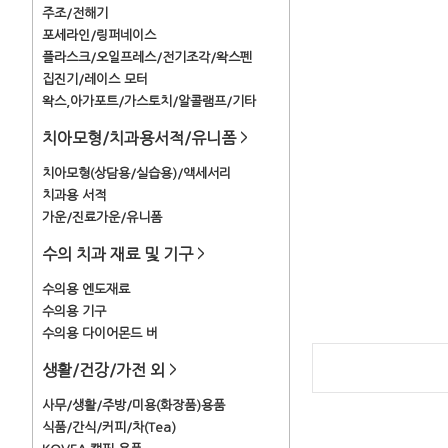
주조/전해기
포세라인/링퍼네이스
플라스크/오일프레스/전기조각/왁스펜
집진기/레이스 모터
왁스,아가포트/가스토치/알콜램프/기타
치아모형/치과용서적/유니폼
>
치아모형(상담용/실습용)/액세서리
치과용 서적
가운/진료가운/유니폼
수의 치과 재료 및 기구
>
수의용 엔도재료
수의용 기구
수의용 다이어몬드 버
생활/건강/가전 외
>
사무/생활/주방/미용(화장품)용품
식품/간식/커피/차(Tea)