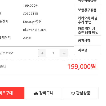
자주사용상품
199,000
원
쇼핑혜택
보험청구상품
드
S0508115
카카오톡 채널
/원산지
/일본
Kuraray
추가 방법
카드 결제 시
pkg/4.4g x 3EA
오류 해결 방법
 페이지
234p
공지사항
자료실
필 포토코아
199,000
원
199,000
원
 금액
바로구매
장바구니
관심상품