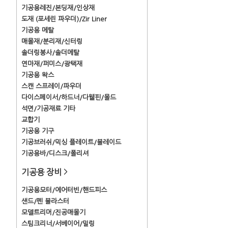
기공용레진/본딩재/인상재
도재 (포세린 파우더)/Zir Liner
기공용 메탈
매몰재/분리재/신터링
솔더링봉사/솔더메탈
연마재/퍼미스/광택재
기공용 왁스
스캔 스프레이/파우더
다이스페이서/하드너/다웰핀/몰드
석면/기공재료 기타
교합기
기공용 기구
기공브러쉬/믹싱 플레이트/블레이드
기공용바/디스크/폴리셔
기공용 장비
>
기공용모터/에어터빈/핸드피스
샌드/펜 블라스터
모델트리머/진공매몰기
스팀크리너/서베이어/밀링