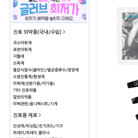
진료 의약품(국내/수입)
>
국소마취제
표면마취제
지혈제
소독제
멸균식염수(셀라인)/멸균증류수/영양제
소염진통제/항생제
미백제(전문가용/자가용)
기타 진료약품
일반의약품
미백관련/옴니백시트/기계
진료용 재료
>
인상재/믹싱팁/진지코드/기구
트레이/트레이 클리너