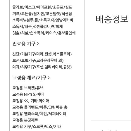
글러브/마스크/에이프런/소공포/실드
거즈/코튼롤/탈지면/코튼펠렛/석션팁
배송정보
소독비닐봉투,롤/소독포/감염방지커버
소독제/타구,석션클리너/방청제
칫솔/치실/손소독제/케이스/홍보물인쇄
진료용 기구
>
진단/기본기구(미러,핀셋,익스플로러)
보존/보철기구(크라운리무버 외)
외과/치주기구(포셉,엘리베이터,큐렛)
교정용 재료/기구
>
교정용 브라켓/튜브
교정용 Ni-Ti 와이어
교정용 SS, 기타 와이어
교정용 몰라밴드/버튼/크림퍼블 훅
교정용 엘라스틱/체인/세퍼레이터
교정용 본딩재료
교정용 기구/스크류/박스/기타