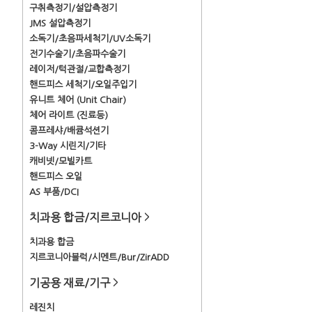
구취측정기/설압측정기
JMS 설압측정기
소독기/초음파세척기/UV소독기
전기수술기/초음파수술기
레이저/턱관절/교합측정기
핸드피스 세척기/오일주입기
유니트 체어 (Unit Chair)
체어 라이트 (진료등)
콤프레샤/배큠석션기
3-Way 시린지/기타
캐비넷/모빌카트
핸드피스 오일
AS 부품/DCI
치과용 합금/지르코니아
>
치과용 합금
지르코니아블럭/시멘트/Bur/ZirADD
기공용 재료/기구
>
레진치