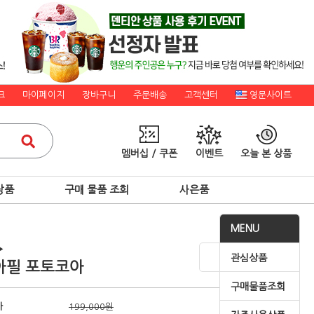
크
마이페이지
장바구니
주문배송
고객센터
영문사이트
멤버십 / 쿠폰
이벤트
오늘 본 상품
상품
구매 물품 조회
사은품
MENU
▶
관심상품
아필 포토코아
구매물품조회
가
199,000원