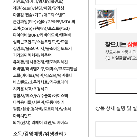
시멘트/라이너/임시(임플란트)
레진(Resin)/본딩/에칭/팔리싱
아말감 캡슐/기구/매트릭스밴드
근관파일(File)/실러/GP&PP/MTA 외
코아(Core)/핀(Pin)/포스트(Post)
다이아바(BUR)/카바이드바/덴쳐바
실리콘포인트/스톤포인트/만드릴
실란트/불소바니시/불소이온도포기
지각과민처치재/치주팩
유치관/임시충전재/템포러리레진
러버댐/러버댐기구/퍼미스/프로피앵글
교합(바이트)/먹지/심스탁/먹지홀더
바스탠드/소독카세트/기구트레이
치과용석고/초경석고
봉합사/메스/IV/수술복/아이스팩
마취용니들/시린지/무통마취기
상품 상세 설명 및 
필름/현상,정착액/포토미러/방호복
아타치먼트
의치(덴쳐) 리페어 레진/리베이스
소독/감염예방/위생관리
>