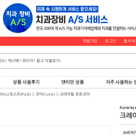
회원가입
로그인
출석체
상품 사용후기
덴티안 상품
자주 사용하는 
Pin)/포스트(Post)
>
코아(Core)
>
크레아필 포토코아
Kuraray
크레
소비자