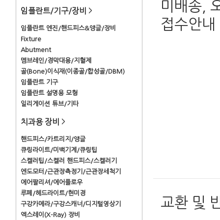
미배송, 
임플란트/기구/장비
>
접수안내
임플란트 엔진/핸드피스&앵글/장비
Fixture
Abutment
멤브레인/경막대용/지혈제
골(Bone)이식재(이종골/합성골/DBM)
임플란트 기구
임플란트 설명용 모형
일리게이션 튜브/기타
치과용 장비
>
핸드피스/카트리지/앵글
큐링라이트/미백기계/큐링팁
스켈러팁/스켈러 핸드피스/스켈러기
엔도모터/근관장측정기/근관장세척기
에어팔리셔/에어플로우
루페/헤드라이트/현미경
교환 및 
구강카메라/구강스캐너/디지털영상기
엑스레이(X-Ray) 장비