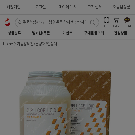
회원가입
로그인
마이페이지
고객센터
오늘본상품
QR
CART
CHAT
상품분류
멤버십/쿠폰
이벤트
구매물품조회
관심상품
Home
기공용레진/본딩재/인상재