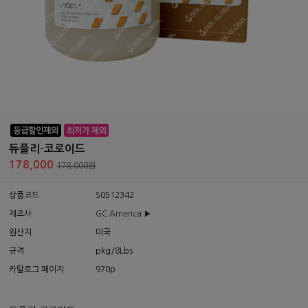
듀플리-코로이드
178,000
178,000원
상품코드
S0512342
제조사
GC America ▶
원산지
미국
규격
pkg/8Lbs
카탈로그 페이지
970p