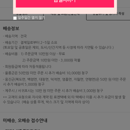
상품정보
배송 및 교환/반품안내
상품후기 및 평가서 작성
일주일간 열지 않기
배송정보
- 배송지역 : 전국
- 배송기간 : 결제일로부터 2~5일 소요
(토요일 및 공휴일은 제외, 도서/산간지역 등 사정에 따라 지연될 수 있습니다.)
- 배송비용 : 1) 주문금액 10만원 이상 - 무료
2) 주문금액 10만원 미만 - 3,000원 착불
- 회원등급에 따라 차등적용됩니다.
- 울릉군은 50만원 미만 주문 시 추가 배송비 10,000원 청구
- 옹진군(북도면, 백령면, 대청면, 덕적면, 영흥면, 자월면, 연평면)은 50만 원 미만 주문
시 추가 배송비 5,000원 청구
- 제주시 / 서귀포시는 10만 원 미만 주문 시 추가 배송비 3,000원 청구
** 고객의 요청으로 자사와 계약 된 로젠택배 외 타 택배사 이용 시 추가 요금이 발생 할
수 있습니다. (배송 상품 무게, 박스 크기 및 지역에 따라 상이)
미배송, 오배송 접수안내