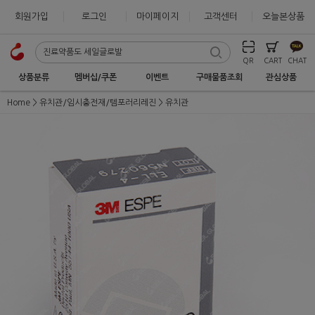
회원가입
로그인
마이페이지
고객센터
오늘본상품
QR
CART
CHAT
상품분류
멤버십/쿠폰
이벤트
구매물품조회
관심상품
Home
유치관/임시충전재/템포러리레진
유치관