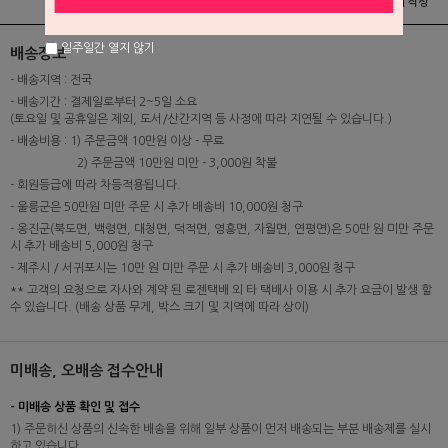
상품정보
배송 및 교환/반품안내
상품후기 및 평가서 작성
일주일간 열지 않기
배송정보
- 배송지역 : 전국
- 배송기간 : 결제일로부터 2~5일 소요
(토요일 및 공휴일은 제외, 도서/산간지역 등 사정에 따라 지연될 수 있습니다.)
- 배송비용 : 1) 주문금액 10만원 이상 - 무료
2) 주문금액 10만원 미만 - 3,000원 착불
- 회원등급에 따라 차등적용됩니다.
- 울릉군은 50만원 미만 주문 시 추가 배송비 10,000원 청구
- 옹진군(북도면, 백령면, 대청면, 덕적면, 영흥면, 자월면, 연평면)은 50만 원 미만 주문
시 추가 배송비 5,000원 청구
- 제주시 / 서귀포시는 10만 원 미만 주문 시 추가 배송비 3,000원 청구
** 고객의 요청으로 자사와 계약 된 로젠택배 외 타 택배사 이용 시 추가 요금이 발생 할
수 있습니다. (배송 상품 무게, 박스 크기 및 지역에 따라 상이)
미배송, 오배송 접수안내
- 미배송 상품 확인 및 접수
1) 주문하신 상품의 신속한 배송을 위해 일부 상품이 먼저 배송되는 부분 배송제를 실시
하고 있습니다.