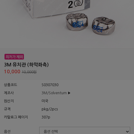
3M 유치관 (하악좌측)
10,000
10,000원
상품코드
S0307030
제조사
3M/Solventum ▶
원산지
미국
규격
pkg/2pcs
카탈로그 페이지
387p
옵션