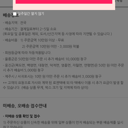
상품정보
배송 및 교환/반품안내
상품후기 및 평가서 작성
일주일간 열지 않기
배송정보
- 배송지역 : 전국
- 배송기간 : 결제일로부터 2~5일 소요
(토요일 및 공휴일은 제외, 도서/산간지역 등 사정에 따라 지연될 수 있습니다.)
- 배송비용 : 1) 주문금액 10만원 이상 - 무료
2) 주문금액 10만원 미만 - 3,000원 착불
- 회원등급에 따라 차등적용됩니다.
- 울릉군은 50만원 미만 주문 시 추가 배송비 10,000원 청구
- 옹진군(북도면, 백령면, 대청면, 덕적면, 영흥면, 자월면, 연평면)은 50만 원 미만 주문
시 추가 배송비 5,000원 청구
- 제주시 / 서귀포시는 10만 원 미만 주문 시 추가 배송비 3,000원 청구
** 고객의 요청으로 자사와 계약 된 로젠택배 외 타 택배사 이용 시 추가 요금이 발생 할
수 있습니다. (배송 상품 무게, 박스 크기 및 지역에 따라 상이)
미배송, 오배송 접수안내
- 미배송 상품 확인 및 접수
1) 주문하신 상품의 신속한 배송을 위해 일부 상품이 먼저 배송되는 부분 배송제를 실시
하고 있습니다.