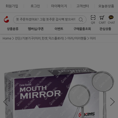
회원가입
로그인
마이페이지
고객센터
오늘본상품
QR
CART
CHAT
상품분류
멤버십/쿠폰
이벤트
구매물품조회
관심상품
Home
진단/기본기구(미러,핀셋,익스플로러)
미러/미러핸들
미러