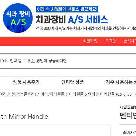
회원가입
로그인
출석체
상품 사용후기
덴티안 상품
자주 사용하는 
미러,핀셋,익스플로러)
>
미러/미러핸들
>
미러핸들
>
덴티안 미러핸들 (CS & SS T
세일글로
덴티안 
th Mirror Handle
소비자