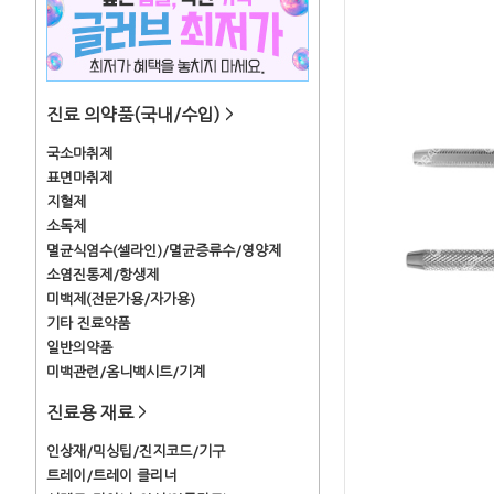
진료 의약품(국내/수입)
>
국소마취제
표면마취제
지혈제
소독제
멸균식염수(셀라인)/멸균증류수/영양제
소염진통제/항생제
미백제(전문가용/자가용)
기타 진료약품
일반의약품
미백관련/옴니백시트/기계
진료용 재료
>
인상재/믹싱팁/진지코드/기구
트레이/트레이 클리너