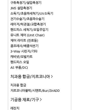
구취측정기/설압측정기
JMS 설압측정기
소독기/초음파세척기/UV소독기
전기수술기/초음파수술기
레이저/턱관절/교합측정기
핸드피스 세척기/오일주입기
유니트 체어 (Unit Chair)
체어 라이트 (진료등)
콤프레샤/배큠석션기
3-Way 시린지/기타
캐비넷/모빌카트
핸드피스 오일
AS 부품/DCI
치과용 합금/지르코니아
>
치과용 합금
지르코니아블럭/시멘트/Bur/ZirADD
기공용 재료/기구
>
레진치