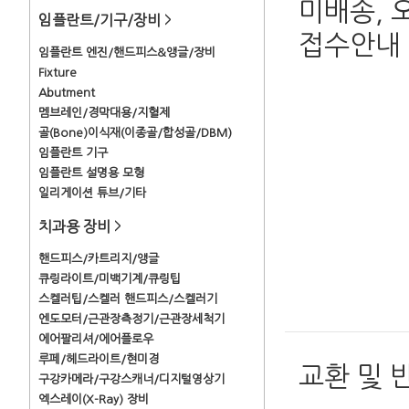
미배송, 
임플란트/기구/장비
>
접수안내
임플란트 엔진/핸드피스&앵글/장비
Fixture
Abutment
멤브레인/경막대용/지혈제
골(Bone)이식재(이종골/합성골/DBM)
임플란트 기구
임플란트 설명용 모형
일리게이션 튜브/기타
치과용 장비
>
핸드피스/카트리지/앵글
큐링라이트/미백기계/큐링팁
스켈러팁/스켈러 핸드피스/스켈러기
엔도모터/근관장측정기/근관장세척기
에어팔리셔/에어플로우
루페/헤드라이트/현미경
교환 및 
구강카메라/구강스캐너/디지털영상기
엑스레이(X-Ray) 장비