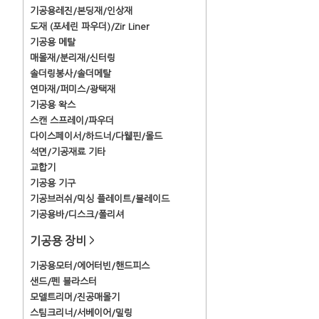
기공용레진/본딩재/인상재
도재 (포세린 파우더)/Zir Liner
기공용 메탈
매몰재/분리재/신터링
솔더링봉사/솔더메탈
연마재/퍼미스/광택재
기공용 왁스
스캔 스프레이/파우더
다이스페이서/하드너/다웰핀/몰드
석면/기공재료 기타
교합기
기공용 기구
기공브러쉬/믹싱 플레이트/블레이드
기공용바/디스크/폴리셔
기공용 장비
>
기공용모터/에어터빈/핸드피스
샌드/펜 블라스터
모델트리머/진공매몰기
스팀크리너/서베이어/밀링