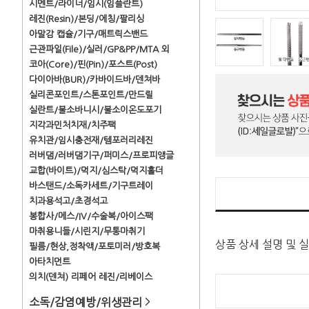
시멘트/라이너/임시(임플란트)
레진(Resin)/본딩/에칭/팔리싱
아말감 캡슐/기구/매트릭스밴드
근관파일(File)/실러/GP&PP/MTA 외
코아(Core)/핀(Pin)/포스트(Post)
다이아바(BUR)/카바이드바/덴쳐바
실리콘포인트/스톤포인트/만드릴
실란트/불소바니시/불소이온도포기
지각과민처치재/치주팩
유치관/임시충전재/템포러리레진
러버댐/러버댐기구/퍼미스/프로피앵글
교합(바이트)/먹지/심스탁/먹지홀더
바스탠드/소독카세트/기구트레이
치과용석고/초경석고
봉합사/메스/IV/수술복/아이스팩
마취용니들/시린지/무통마취기
상품 상세 설명 및 
필름/현상,정착액/포토미러/방호복
아타치먼트
의치(덴쳐) 리페어 레진/리베이스
소독/감염예방/위생관리
>