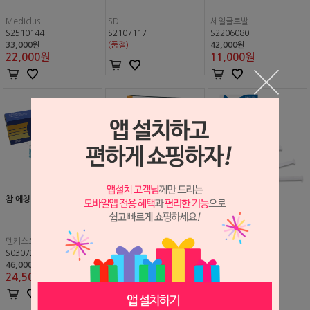
Mediclus
SDI
세일글로발
S2510144
S2107117
S2206080
33,000원
(품절)
42,000원
22,000
원
11,000
원
참 에칭
(솔루템 심스탁 8μ 1개 추가
증정) 리뉴에칭 37%
애니에칭 37%
덴키스트
Mediclus
S0307299
S2307010
Mediclus
46,000원
22,000원
S1404029
24,500
원
22,000
원
38,000원
22,000
원