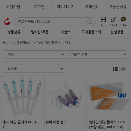
회원가입
로그인
마이페이지
고객센터
오늘본상품
QR
CART
CHAT
상품분류
멤버십/쿠폰
이벤트
구매물품조회
관심상품
Home
레진(Resin)/본딩/에칭/팔리싱
에칭
애니-에칭 클래식 (#305-
슈퍼 에칭 점보
덴티안 에칭 플러스 37%
1)
(토탈 에칭, 3ml x 5EA)