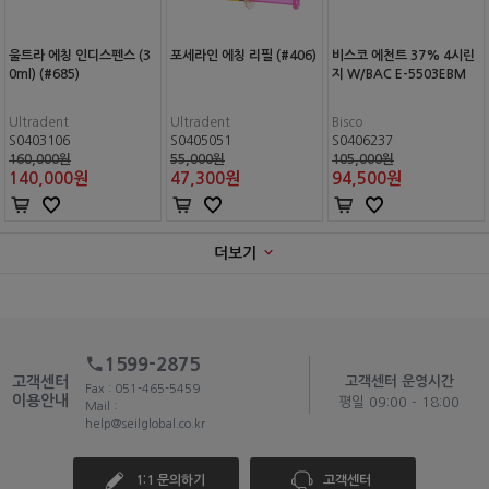
울트라 에칭 인디스펜스 (3
포세라인 에칭 리필 (#406)
비스코 에천트 37% 4시린
0ml) (#685)
지 W/BAC E-5503EBM
Ultradent
Ultradent
Bisco
S0403106
S0405051
S0406237
160,000원
55,000원
105,000원
140,000
원
47,300
원
94,500
원
더보기
1599-2875
고객센터
고객센터 운영시간
Fax : 051-465-5459
이용안내
평일 09:00 - 18:00
Mail :
help@seilglobal.co.kr
1:1 문의하기
고객센터