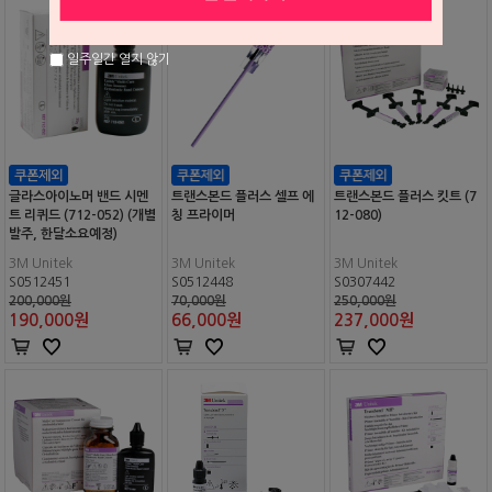
일주일간 열지 않기
글라스아이노머 밴드 시멘
트랜스본드 플러스 셀프 에
트랜스본드 플러스 킷트 (7
트 리퀴드 (712-052) (개별
칭 프라이머
12-080)
발주, 한달소요예정)
3M Unitek
3M Unitek
3M Unitek
S0512451
S0512448
S0307442
200,000원
70,000원
250,000원
190,000
원
66,000
원
237,000
원