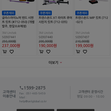
글라스아이노머 밴드 시멘
트랜스본드 XT 라이트 큐어
트랜스본드 MIP 킷트 (712
트 킷트 (#712-050) (개별
시린지 킷트 (712-035)
-021)
발주, 한달소요예정)
3M Unitek
3M Unitek
3M Unitek
S0307441
S0307440
S0307437
250,000원
200,000원
210,000원
237,000
원
190,000
원
199,000
원
더보기
1599-2875
고객센터
고객센터 운영시간
Fax : 051-465-5459
이용안내
평일 09:00 - 18:00
Mail :
help@seilglobal.co.kr