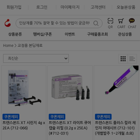
회원가입
로그인
마이페이지
고객센터
오늘본상품
QR
CART
CHAT
상품분류
멤버십/쿠폰
이벤트
구매물품조회
관심상품
Home
교정용 본딩재료
트랜스본드 XT 시린지 4g x
트랜스본드 XT 라이트 큐어
트랜스본드 플러스 컬러 체
2EA (712-066)
캡슐 리필 (0.2g x 25EA)
인지 어데시브 (712-101)
(#712-031)
(개별발주 1~2개월 소요)