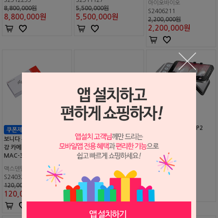
아이오바이오
8,800,000원
5,500,000원
S2406211
8,800,000
원
5,500,000
원
2,200,000원
2,200,000
원
스마일 라이트 #MDP2
CS 7600 스마트 이미징 플
보니다 듀얼 HD 고화질 구
레이트 (CS 7200 겸용)
강 카메라 전용 비닐커버 #
MAC-3008 (300매 x 5박
SmileLine
Carestream Dental
스)
S2310025
맥스덴탈
S2401074
1,018,000원
S2403294
400,000원
1,018,000
원
400,000
원
120,000원
120,000
원