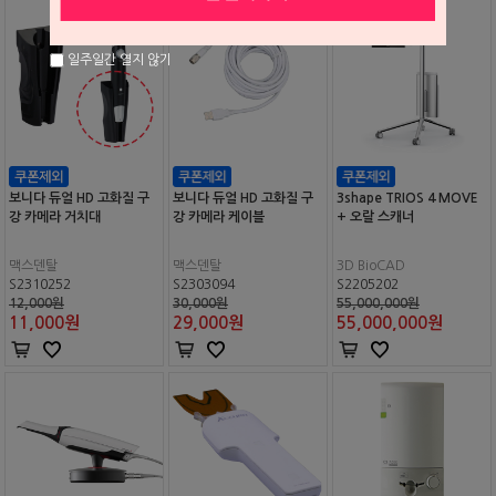
일주일간 열지 않기
보니다 듀얼 HD 고화질 구
보니다 듀얼 HD 고화질 구
3shape TRIOS 4 MOVE
강 카메라 거치대
강 카메라 케이블
+ 오랄 스캐너
맥스덴탈
맥스덴탈
3D BioCAD
S2310252
S2303094
S2205202
12,000원
30,000원
55,000,000원
11,000
원
29,000
원
55,000,000
원