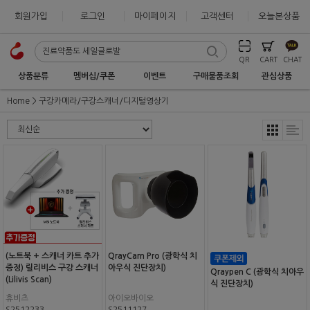
회원가입
로그인
마이페이지
고객센터
오늘본상품
QR
CART
CHAT
상품분류
멤버십/쿠폰
이벤트
구매물품조회
관심상품
Home
구강카메라/구강스캐너/디지털영상기
(노트북 + 스캐너 카트 추가
QrayCam Pro (광학식 치
증정) 릴리비스 구강 스캐너
아우식 진단장치)
Qraypen C (광학식 치아우
(Lilivis Scan)
식 진단장치)
휴비츠
아이오바이오
S2512233
S2511127