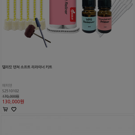
델리킷 덴쳐 소프트 리라이너 키트
해피덴
S2510102
170,000원
130,000
원