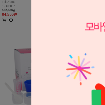
Tokuyama
S2302032
107,000원
84,500
원