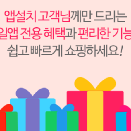
Tokuyama
S2302033
184,000원
160,000
원