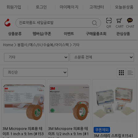
회원가입
로그인
마이페이지
고객센터
오늘본상품
QR
CART
CHAT
상품분류
멤버십/쿠폰
이벤트
구매물품조회
관심상품
Home
봉합사/메스/IV/수술복/아이스팩
기타
3M Micropore 의료용 테
3M Micropore 의료용 테
이프 1 inch x 9.1m (#153
이프 1/2 inch x 9.1m (#1
3M 스테리 스트립 R1541