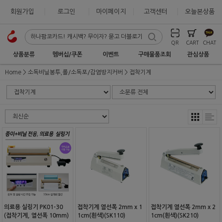
회원가입
로그인
마이페이지
고객센터
오늘본상품
QR
CART
CHAT
상품분류
멤버십/쿠폰
이벤트
구매물품조회
관심상품
Home
소독비닐봉투,롤/소독포/감염방지커버
접착기계
의료용 실링기 PK01-30
접착기계 열선폭 2mm x 1
접착기계 열선폭 2mm x 2
(접착기계, 열선폭 10mm)
1cm(흰색)(SK110)
1cm(흰색)(SK210)