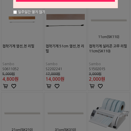
일주일간 열지 않기
접착기계 열선,천 리필
접착기계 51cm 열선,천 리
접착기계 실리콘 고무 리필
필
11cm(SK110)
Sambo
Sambo
Sambo
S0611052
S2202241
S1502015
5,000원
17,000원
3,000원
4,800
원
14,000
원
2,000
원