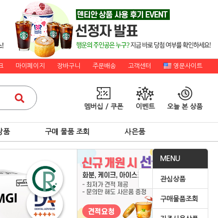
크
마이페이지
장바구니
주문배송
고객센터
영문사이트
멤버십 / 쿠폰
이벤트
오늘 본 상품
상품
구매 물품 조회
사은품
MENU
관심상품
구매물품조회