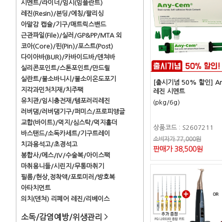
시멘트/라이너/임시(임플란트)
레진(Resin)/본딩/에칭/팔리싱
아말감 캡슐/기구/매트릭스밴드
근관파일(File)/실러/GP&PP/MTA 외
코아(Core)/핀(Pin)/포스트(Post)
다이아바(BUR)/카바이드바/덴쳐바
실리콘포인트/스톤포인트/만드릴
실란트/불소바니시/불소이온도포기
[출시기념 50% 할인] An
지각과민처치재/치주팩
레진 시멘트
유치관/임시충전재/템포러리레진
(pkg/6g)
러버댐/러버댐기구/퍼미스/프로피앵글
교합(바이트)/먹지/심스탁/먹지홀더
상품코드 : S2607211
바스탠드/소독카세트/기구트레이
소비자가 77,000원
치과용석고/초경석고
판매가 38,500원
봉합사/메스/IV/수술복/아이스팩
마취용니들/시린지/무통마취기
필름/현상,정착액/포토미러/방호복
아타치먼트
의치(덴쳐) 리페어 레진/리베이스
소독/감염예방/위생관리
>