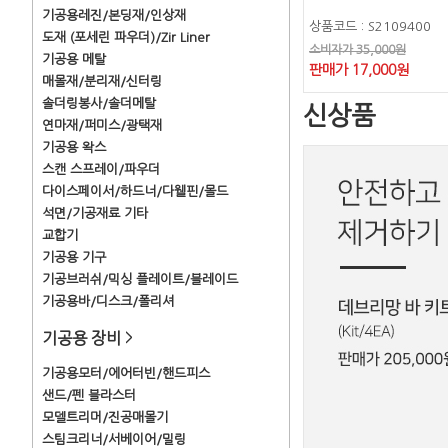
기공용레진/본딩재/인상재
상품코드 : S2109400
도재 (포세린 파우더)/Zir Liner
소비자가 35,000원
기공용 메탈
판매가 17,000원
매몰재/분리재/신터링
솔더링봉사/솔더메탈
신상품
연마재/퍼미스/광택재
기공용 왁스
스캔 스프레이/파우더
다이스페이서/하드너/다웰핀/몰드
석면/기공재료 기타
교합기
기공용 기구
기공브러쉬/믹싱 플레이트/블레이드
기공용바/디스크/폴리셔
기공용 장비
>
기공용모터/에어터빈/핸드피스
샌드/펜 블라스터
모델트리머/진공매몰기
스팀크리너/서베이어/밀링