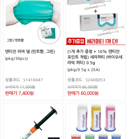
덴티안 러버 댐 (민트향, 그린)
(1개 추가 증정 + 10% 덴티안
포인트 적립) 세라퍼티 (바이오세
(pkg/36pcs)
라믹 퍼티) 0.5g
(pkg/0.5g x 2EA)
상품코드 : S1410047
상품코드 : S2408053
소비자가 11,000원
소비자가 66,000원
판매가 7,400원
판매가 60,000원