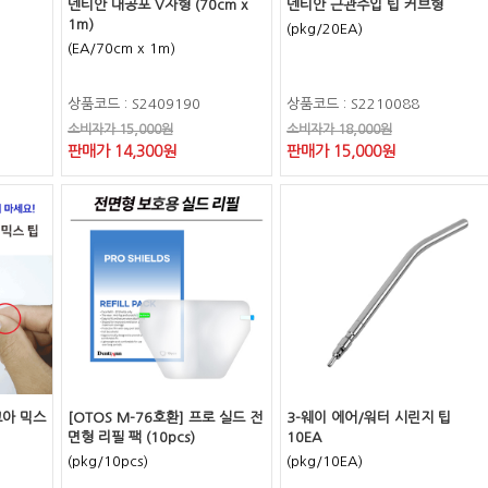
덴티안 대공포 V자형 (70cm x
덴티안 근관주입 팁 커브형
1m)
(pkg/20EA)
(EA/70cm x 1m)
상품코드 : S2409190
상품코드 : S2210088
소비자가 15,000원
소비자가 18,000원
판매가 14,300원
판매가 15,000원
코아 믹스
[OTOS M-76호환] 프로 실드 전
3-웨이 에어/워터 시린지 팁
면형 리필 팩 (10pcs)
10EA
(pkg/10pcs)
(pkg/10EA)