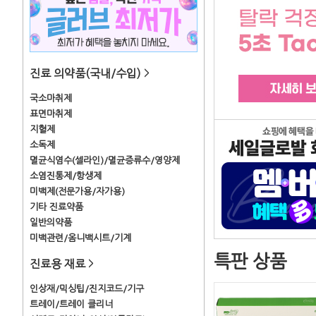
진료 의약품(국내/수입)
>
국소마취제
표면마취제
지혈제
소독제
멸균식염수(셀라인)/멸균증류수/영양제
소염진통제/항생제
미백제(전문가용/자가용)
기타 진료약품
일반의약품
미백관련/옴니백시트/기계
특판 상품
진료용 재료
>
인상재/믹싱팁/진지코드/기구
트레이/트레이 클리너