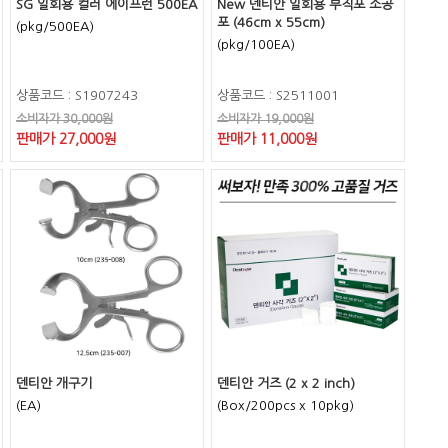
SG 일회용 컬러 에이프런 500EA
New 덴티안 일회용 부직포 소공
포 (46cm x 55cm)
(pkg/500EA)
(pkg/100EA)
상품코드 : S1907243
상품코드 : S2511001
소비자가 30,000원
소비자가 19,000원
판매가 27,000원
판매가 11,000원
덴티안 개구기
덴티안 거즈 (2 x 2 inch)
(EA)
(Box/200pcs x 10pkg)