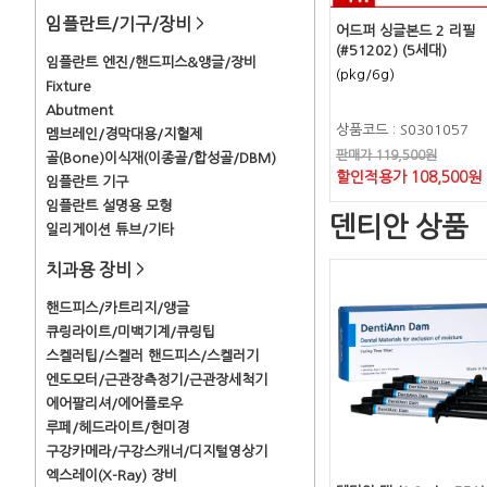
임플란트/기구/장비
>
어드퍼 싱글본드 2 리필
(#51202) (5세대)
임플란트 엔진/핸드피스&앵글/장비
(pkg/6g)
Fixture
Abutment
상품코드 : S0301057
멤브레인/경막대용/지혈제
판매가 119,500원
골(Bone)이식재(이종골/합성골/DBM)
할인적용가 108,500원
임플란트 기구
임플란트 설명용 모형
덴티안 상품
일리게이션 튜브/기타
치과용 장비
>
핸드피스/카트리지/앵글
큐링라이트/미백기계/큐링팁
스켈러팁/스켈러 핸드피스/스켈러기
엔도모터/근관장측정기/근관장세척기
에어팔리셔/에어플로우
루페/헤드라이트/현미경
구강카메라/구강스캐너/디지털영상기
엑스레이(X-Ray) 장비