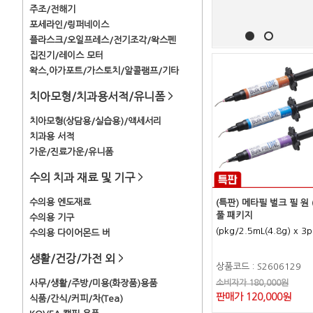
주조/전해기
포세라인/링퍼네이스
플라스크/오일프레스/전기조각/왁스펜
집진기/레이스 모터
왁스,아가포트/가스토치/알콜램프/기타
치아모형/치과용서적/유니폼
>
치아모형(상담용/실습용)/액세서리
치과용 서적
가운/진료가운/유니폼
수의 치과 재료 및 기구
>
수의용 엔도재료
(특판) 메타필 벌크 필 원 
풀 패키지
수의용 기구
(pkg/2.5mL(4.8g) x 3p
수의용 다이어몬드 버
생활/건강/가전 외
>
상품코드 : S2606129
사무/생활/주방/미용(화장품)용품
소비자가 180,000원
판매가 120,000원
식품/간식/커피/차(Tea)