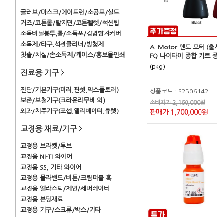
글러브/마스크/에이프런/소공포/실드
거즈/코튼롤/탈지면/코튼펠렛/석션팁
소독비닐봉투,롤/소독포/감염방지커버
소독제/타구,석션클리너/방청제
Ai-Motor 엔도 모터 (
칫솔/치실/손소독제/케이스/홍보물인쇄
FQ 나이타이 종합 키트 
(pkg)
진료용 기구
>
진단/기본기구(미러,핀셋,익스플로러)
상품코드 : S2506142
보존/보철기구(크라운리무버 외)
소비자가 2,160,000원
외과/치주기구(포셉,엘리베이터,큐렛)
판매가 1,700,000원
교정용 재료/기구
>
교정용 브라켓/튜브
교정용 Ni-Ti 와이어
교정용 SS, 기타 와이어
교정용 몰라밴드/버튼/크림퍼블 훅
교정용 엘라스틱/체인/세퍼레이터
교정용 본딩재료
교정용 기구/스크류/박스/기타