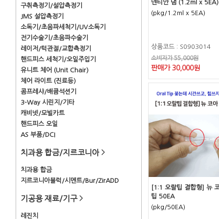
덴티안 댐 (1.2ml x 5EA)
구취측정기/설압측정기
(pkg/1.2ml x 5EA)
JMS 설압측정기
소독기/초음파세척기/UV소독기
전기수술기/초음파수술기
상품코드 : S0903014
레이저/턱관절/교합측정기
소비자가 55,000원
핸드피스 세척기/오일주입기
판매가 30,000원
유니트 체어 (Unit Chair)
체어 라이트 (진료등)
콤프레샤/배큠석션기
3-Way 시린지/기타
캐비넷/모빌카트
핸드피스 오일
AS 부품/DCI
치과용 합금/지르코니아
>
치과용 합금
지르코니아블럭/시멘트/Bur/ZirADD
[1:1 오랄팁 결합형] 뉴 
팁 50EA
기공용 재료/기구
>
(pkg/50EA)
레진치