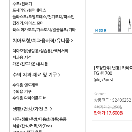
주조/전해기
포세라인/링퍼네이스
플라스크/오일프레스/전기조각/왁스펜
집진기/레이스 모터
왁스,아가포트/가스토치/알콜램프/기타
치아모형/치과용서적/유니폼
>
치아모형(상담용/실습용)/액세서리
치과용 서적
가운/진료가운/유니폼
[포장단위 변경] 카바
FG #1700
수의 치과 재료 및 기구
>
(pkg/5pcs)
수의용 엔도재료
수의용 기구
Komet
수의용 다이어몬드 버
상품코드 : S2406252
소비자가 21,250원
생활/건강/가전 외
>
판매가
17,600
원
사무/생활/주방/미용(화장품)용품
식품/간식/커피/차(Tea)