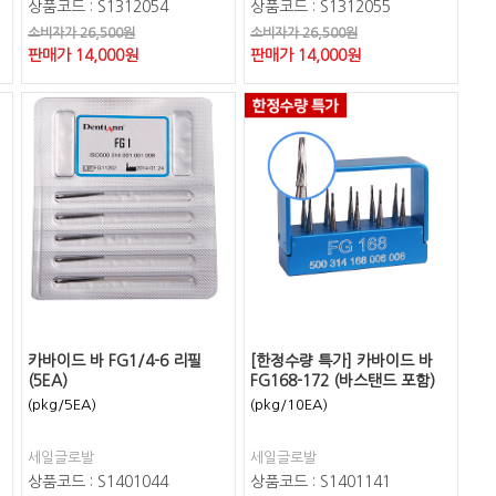
상품코드 : S1312054
상품코드 : S1312055
소비자가 26,500원
소비자가 26,500원
판매가
14,000
원
판매가
14,000
원
카바이드 바 FG1/4-6 리필
[한정수량 특가] 카바이드 바
(5EA)
FG168-172 (바스탠드 포함)
(pkg/5EA)
(pkg/10EA)
세일글로발
세일글로발
상품코드 : S1401044
상품코드 : S1401141