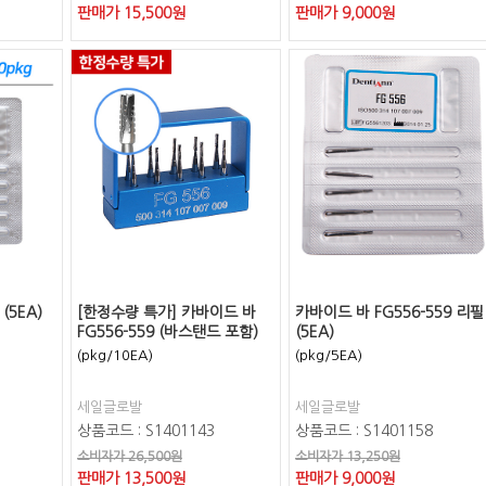
판매가
15,500
원
판매가
9,000
원
(5EA)
[한정수량 특가] 카바이드 바
카바이드 바 FG556-559 리필
FG556-559 (바스탠드 포함)
(5EA)
(pkg/10EA)
(pkg/5EA)
세일글로발
세일글로발
상품코드 : S1401143
상품코드 : S1401158
소비자가 26,500원
소비자가 13,250원
판매가
13,500
원
판매가
9,000
원