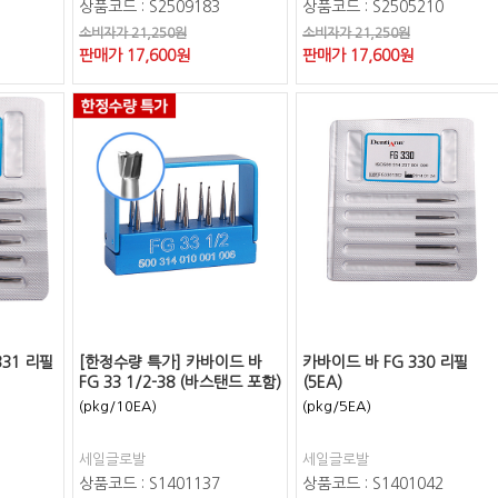
상품코드 : S2509183
상품코드 : S2505210
소비자가 21,250원
소비자가 21,250원
판매가
17,600
원
판매가
17,600
원
331 리필
[한정수량 특가] 카바이드 바
카바이드 바 FG 330 리필
FG 33 1/2-38 (바스탠드 포함)
(5EA)
(pkg/10EA)
(pkg/5EA)
세일글로발
세일글로발
상품코드 : S1401137
상품코드 : S1401042