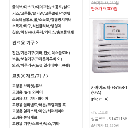
소비자가 13,250원
글러브/마스크/에이프런/소공포/실드
판매가
9,000
원
거즈/코튼롤/탈지면/코튼펠렛/석션팁
소독비닐봉투,롤/소독포/감염방지커버
소독제/타구,석션클리너/방청제
칫솔/치실/손소독제/케이스/홍보물인쇄
진료용 기구
>
진단/기본기구(미러,핀셋,익스플로러)
보존/보철기구(크라운리무버 외)
외과/치주기구(포셉,엘리베이터,큐렛)
교정용 재료/기구
>
교정용 브라켓/튜브
카바이드 바 FG168-1
교정용 Ni-Ti 와이어
(5EA)
교정용 SS, 기타 와이어
(pkg/5EA)
교정용 몰라밴드/버튼/크림퍼블 훅
교정용 엘라스틱/체인/세퍼레이터
세일글로발
교정용 본딩재료
상품코드 : S1401156
교정용 기구/스크류/박스/기타
소비자가 13,250원