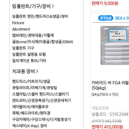
판매가
9,000
원
임플란트/기구/장비
>
임플란트 엔진/핸드피스&앵글/장비
Fixture
Abutment
멤브레인/경막대용/지혈제
골(Bone)이식재(이종골/합성골/DBM)
임플란트 기구
임플란트 설명용 모형
일리게이션 튜브/기타
치과용 장비
>
핸드피스/카트리지/앵글
카바이드 바 FG4 리필 
큐링라이트/미백기계/큐링팁
(50pkg)
스켈러팁/스켈러 핸드피스/스켈러기
(pkg/5EA x 50)
엔도모터/근관장측정기/근관장세척기
에어팔리셔/에어플로우
세일글로발
루페/헤드라이트/현미경
상품코드 : S1912044
구강카메라/구강스캐너/디지털영상기
소비자가 662,500원
엑스레이(X-Ray) 장비
판매가
410,000
원