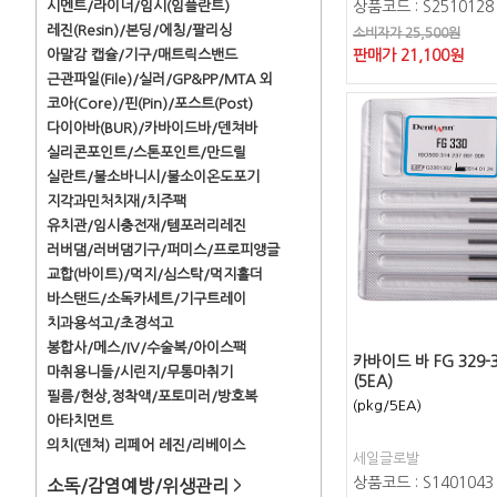
시멘트/라이너/임시(임플란트)
상품코드 : S2510128
레진(Resin)/본딩/에칭/팔리싱
소비자가 25,500원
아말감 캡슐/기구/매트릭스밴드
판매가
21,100
원
근관파일(File)/실러/GP&PP/MTA 외
코아(Core)/핀(Pin)/포스트(Post)
다이아바(BUR)/카바이드바/덴쳐바
실리콘포인트/스톤포인트/만드릴
실란트/불소바니시/불소이온도포기
지각과민처치재/치주팩
유치관/임시충전재/템포러리레진
러버댐/러버댐기구/퍼미스/프로피앵글
교합(바이트)/먹지/심스탁/먹지홀더
바스탠드/소독카세트/기구트레이
치과용석고/초경석고
봉합사/메스/IV/수술복/아이스팩
카바이드 바 FG 329-
마취용니들/시린지/무통마취기
(5EA)
필름/현상,정착액/포토미러/방호복
(pkg/5EA)
아타치먼트
의치(덴쳐) 리페어 레진/리베이스
세일글로발
상품코드 : S1401043
소독/감염예방/위생관리
>