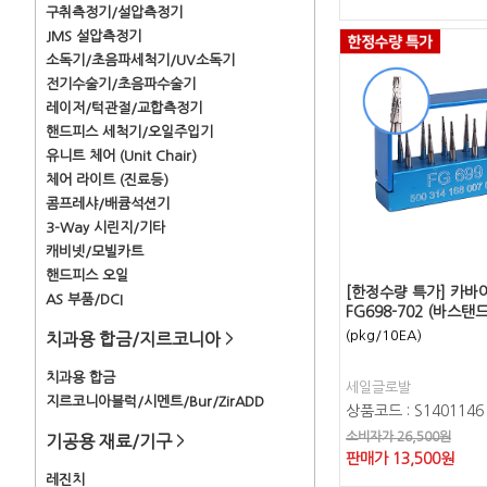
구취측정기/설압측정기
JMS 설압측정기
소독기/초음파세척기/UV소독기
전기수술기/초음파수술기
레이저/턱관절/교합측정기
핸드피스 세척기/오일주입기
유니트 체어 (Unit Chair)
체어 라이트 (진료등)
콤프레샤/배큠석션기
3-Way 시린지/기타
캐비넷/모빌카트
핸드피스 오일
[한정수량 특가] 카바
AS 부품/DCI
FG698-702 (바스탠
(pkg/10EA)
치과용 합금/지르코니아
>
치과용 합금
세일글로발
지르코니아블럭/시멘트/Bur/ZirADD
상품코드 : S1401146
소비자가 26,500원
기공용 재료/기구
>
판매가
13,500
원
레진치