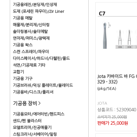
기공용레진/본딩재/인상재
도재 (포세린 파우더)/Zir Liner
기공용 메탈
매몰재/분리재/신터링
솔더링봉사/솔더메탈
연마재/퍼미스/광택재
기공용 왁스
스캔 스프레이/파우더
다이스페이서/하드너/다웰핀/몰드
석면/기공재료 기타
교합기
Jota 카바이드 바 FG C
기공용 기구
329 - 332)
기공브러쉬/믹싱 플레이트/블레이드
(pkg/5EA)
기공용바/디스크/폴리셔
기공용 장비
>
JOTA
상품코드 : S2309040
기공용모터/에어터빈/핸드피스
소비자가 25,000원
샌드/펜 블라스터
판매가
25,000
원
모델트리머/진공매몰기
스팀크리너/서베이어/밀링