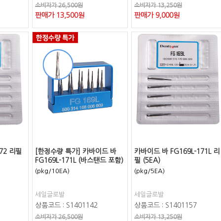
소비자가 26,500원
소비자가 13,250원
판매가
13,500
원
판매가
9,000
원
72 리필
[한정수량 특가] 카바이드 바
카바이드 바 FG169L-171L 리
FG169L-171L (바스탠드 포함)
필 (5EA)
(pkg/10EA)
(pkg/5EA)
세일글로발
세일글로발
상품코드 : S1401142
상품코드 : S1401157
소비자가 26,500원
소비자가 13,250원