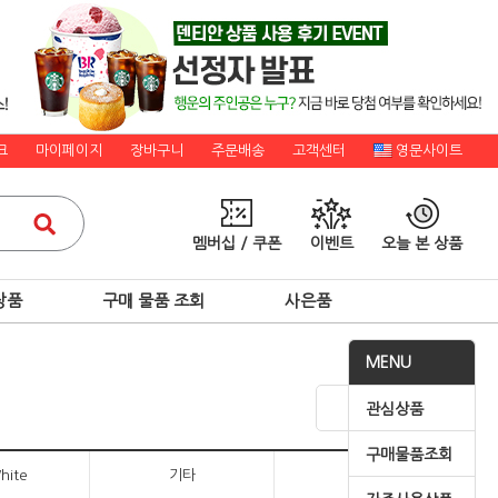
크
마이페이지
장바구니
주문배송
고객센터
영문사이트
멤버십 / 쿠폰
이벤트
오늘 본 상품
상품
구매 물품 조회
사은품
MENU
관심상품
구매물품조회
hite
기타