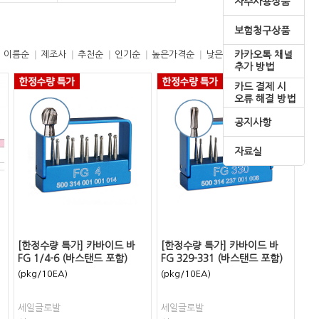
자주사용상품
보험청구상품
카카오톡 채널
이름순
제조사
추천순
인기순
높은가격순
낮은가격순
추가 방법
카드 결제 시
오류 해결 방법
공지사항
자료실
[한정수량 특가] 카바이드 바
[한정수량 특가] 카바이드 바
FG 1/4-6 (바스탠드 포함)
FG 329-331 (바스탠드 포함)
(pkg/10EA)
(pkg/10EA)
세일글로발
세일글로발