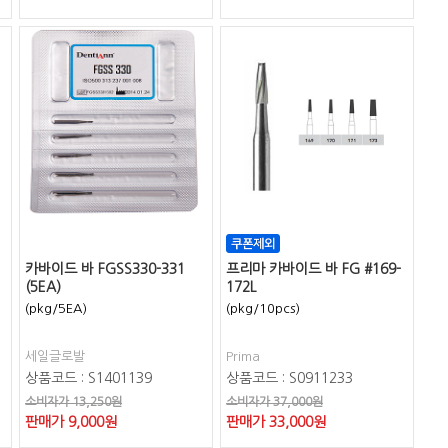
카바이드 바 FGSS330-331
프리마 카바이드 바 FG #169-
(5EA)
172L
(pkg/5EA)
(pkg/10pcs)
세일글로발
Prima
상품코드 : S1401139
상품코드 : S0911233
소비자가 13,250원
소비자가 37,000원
판매가
9,000
원
판매가
33,000
원