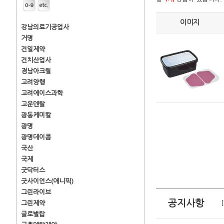
이미지
강남의료기공업사
거명
건일제약
건치산업사
경남아크릴
고려양행
고려에이스과학
고운덴탈
광동케미칼
광명
광명데이콤
국산
국제
굿닥터스
굿사이언스(애니픽)
그린라이브
공지사항
그린제약
글로벌탑