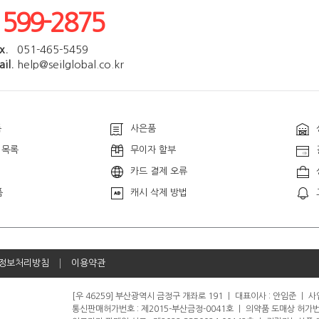
1599-2875
x.
051-465-5459
il.
help@seilglobal.co.kr
품
사은품
 목록
무이자 할부
카드 결제 오류
품
캐시 삭제 방법
정보처리방침
이용약관
[우 46259] 부산광역시 금정구 개좌로 191
ㅣ
대표이사 : 안임준
ㅣ
사업
통신판매허가번호 : 제2015-부산금정-0041호
ㅣ
의약품 도매상 허가번호 