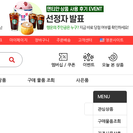
크
마이페이지
장바구니
주문배송
고객센터
영문사이트
멤버십 / 쿠폰
이벤트
오늘 본 상품
상품
구매 물품 조회
사은품
MENU
관심상품
구매물품조회