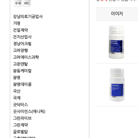
이미지
강남의료기공업사
거명
건일제약
건치산업사
경남아크릴
고려양행
고려에이스과학
고운덴탈
광동케미칼
광명
광명데이콤
국산
국제
굿닥터스
굿사이언스(애니픽)
그린라이브
그린제약
글로벌탑