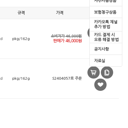
자주사용상품
보험청구상품
규격
가격
카카오톡 채널
추가 방법
카드 결제 시
소비자가 46,000원
td
pkg/162g
오류 해결 방법
판매가
46,000
원
공지사항
자료실
td
pkg/162g
S2404057로 주문