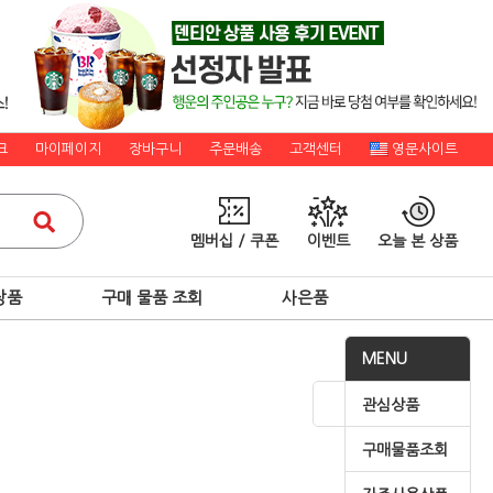
크
마이페이지
장바구니
주문배송
고객센터
영문사이트
멤버십 / 쿠폰
이벤트
오늘 본 상품
상품
구매 물품 조회
사은품
MENU
관심상품
구매물품조회