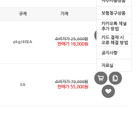
자주사용상품
보험청구상품
규격
가격
카카오톡 채널
추가 방법
카드 결제 시
소비자가 25,000원
pkg/48EA
오류 해결 방법
판매가
18,000
원
공지사항
자료실
소비자가 70,000원
EA
판매가
55,000
원