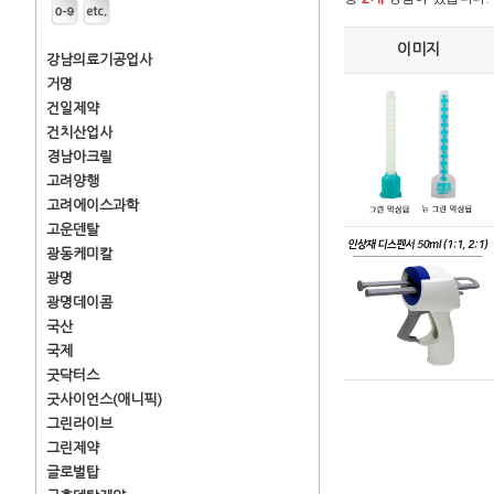
이미지
강남의료기공업사
거명
건일제약
건치산업사
경남아크릴
고려양행
고려에이스과학
고운덴탈
광동케미칼
광명
광명데이콤
국산
국제
굿닥터스
굿사이언스(애니픽)
그린라이브
그린제약
글로벌탑