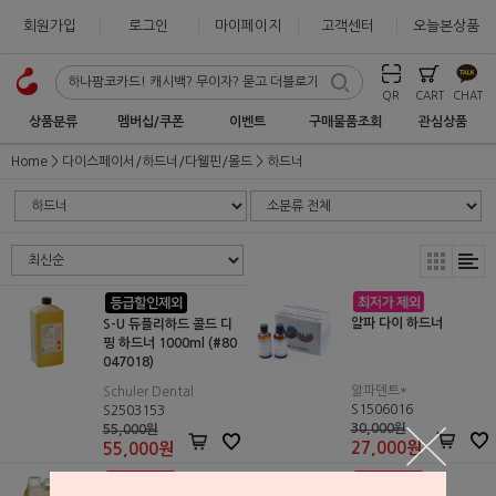
회원가입
로그인
마이페이지
고객센터
오늘본상품
QR
CART
CHAT
상품분류
멤버십/쿠폰
이벤트
구매물품조회
관심상품
Home
다이스페이서/하드너/다웰핀/몰드
하드너
알파 다이 하드너
S-U 듀플리하드 콜드 디
핑 하드너 1000ml (#80
047018)
알파덴트*
Schuler Dental
S1506016
S2503153
30,000원
55,000원
27,000
원
55,000
원