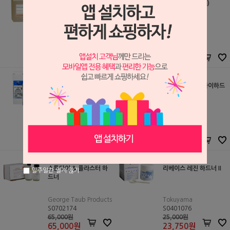
디핑 하드너 (복제모델 표
다이 하드너 (한대)
면 경화제)
한대케미칼
한대케미칼
S1104062
S1104054
50,000원
17,000원
45,000
원
14,000
원
다이 하드너
마기드 & 시너 (다이하드
너)
Yeti
Benzer
S1004142
S0706068
30,000원
36,800원
30,000
원
34,000
원
스톤다이 & 플라스터 하
리베이스 레진 하드너 II
일주일간 열지 않기
드너
George Taub Products
Tokuyama
S0702174
S0401076
65,000원
25,000원
65,000
원
23,750
원