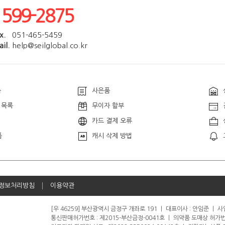
1599-2875
x.
051-465-5459
il.
help@seilglobal.co.kr
품
사은품
 목록
무이자 할부
카드 결제 오류
품
캐시 삭제 방법
정보처리방침
이용약관
[우 46259] 부산광역시 금정구 개좌로 191
ㅣ
대표이사 : 안임준
ㅣ
사업
통신판매허가번호 : 제2015-부산금정-0041호
ㅣ
의약품 도매상 허가번호 