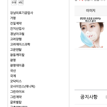
이미지
강남의료기공업사
거명
건일제약
건치산업사
경남아크릴
고려양행
고려에이스과학
고운덴탈
광동케미칼
광명
광명데이콤
국산
국제
굿닥터스
굿사이언스(애니픽)
그린라이브
공지사항
그린제약
글로벌탑