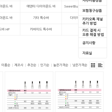
자주사용상품
아몬드 바
에덴타 다이아몬드 바
SweetBurs 다이아몬드 바
보험청구상품
아몬드 바
기타 특수바
다이아몬드 디스크
카카오톡 채널
추가 방법
바 HP
카바이드 특수바
덴쳐바
카드 결제 시
오류 해결 방법
공지사항
자료실
이름순
제조사
추천순
인기순
높은가격순
낮은가격순