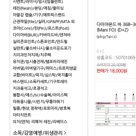
시멘트/라이너/임시(임플란트)
레진(Resin)/본딩/에칭/팔리싱
아말감 캡슐/기구/매트릭스밴드
근관파일(File)/실러/GP&PP/MTA 외
다이야몬드 바 368~3
코아(Core)/핀(Pin)/포스트(Post)
(Mani FO) (D+Z)
다이아바(BUR)/카바이드바/덴쳐바
(pkg/5pcs)
실리콘포인트/스톤포인트/만드릴
실란트/불소바니시/불소이온도포기
D+Z
지각과민처치재/치주팩
상품코드 : S0701069
유치관/임시충전재/템포러리레진
소비자가 20,000원
러버댐/러버댐기구/퍼미스/프로피앵글
판매가
18,000
원
교합(바이트)/먹지/심스탁/먹지홀더
바스탠드/소독카세트/기구트레이
치과용석고/초경석고
봉합사/메스/IV/수술복/아이스팩
마취용니들/시린지/무통마취기
필름/현상,정착액/포토미러/방호복
아타치먼트
의치(덴쳐) 리페어 레진/리베이스
소독/감염예방/위생관리
>