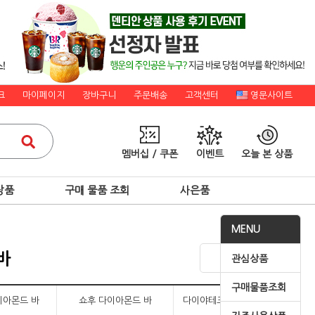
크
마이페이지
장바구니
주문배송
고객센터
영문사이트
멤버십 / 쿠폰
이벤트
오늘 본 상품
상품
구매 물품 조회
사은품
MENU
바
관심상품
구매물품조회
이아몬드 바
쇼후 다이아몬드 바
다이야테크 다이아몬드 바