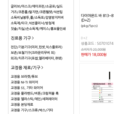
글러브/마스크/에이프런/소공포/실드
거즈/코튼롤/탈지면/코튼펠렛/석션팁
다이야몬드 바 813~8
소독비닐봉투,롤/소독포/감염방지커버
(D+Z)
소독제/타구,석션클리너/방청제
(pkg/5pcs)
칫솔/치실/손소독제/케이스/홍보물인쇄
진료용 기구
>
D+Z
상품코드 : S0701074
진단/기본기구(미러,핀셋,익스플로러)
소비자가 20,000원
보존/보철기구(크라운리무버 외)
판매가
18,000
원
외과/치주기구(포셉,엘리베이터,큐렛)
교정용 재료/기구
>
교정용 브라켓/튜브
교정용 Ni-Ti 와이어
교정용 SS, 기타 와이어
교정용 몰라밴드/버튼/크림퍼블 훅
교정용 엘라스틱/체인/세퍼레이터
교정용 본딩재료
교정용 기구/스크류/박스/기타