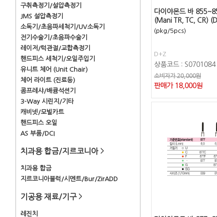
구취측정기/설압측정기
다이야몬드 바 855~8
JMS 설압측정기
(Mani TR, TC, CR) (
소독기/초음파세척기/UV소독기
(pkg/5pcs)
전기수술기/초음파수술기
레이저/턱관절/교합측정기
D+Z
핸드피스 세척기/오일주입기
상품코드 : S0701084
유니트 체어 (Unit Chair)
소비자가 20,000원
체어 라이트 (진료등)
판매가
18,000
원
콤프레샤/배큠석션기
3-Way 시린지/기타
캐비넷/모빌카트
핸드피스 오일
AS 부품/DCI
치과용 합금/지르코니아
>
치과용 합금
지르코니아블럭/시멘트/Bur/ZirADD
기공용 재료/기구
>
레진치