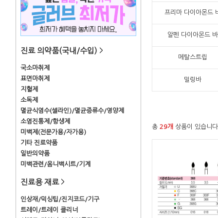
프리마 다이아몬드 
알펜 다이아몬드 바
진료 의약품(국내/수입)
>
메탈스트립
국소마취제
표면마취제
밀링바
지혈제
소독제
멸균식염수(셀라인)/멸균증류수/영양제
소염진통제/항생제
총
29개
상품이 있습니다
미백제(전문가용/자가용)
기타 진료약품
일반의약품
미백관련/옴니백시트/기계
진료용 재료
>
인상재/믹싱팁/진지코드/기구
트레이/트레이 클리너