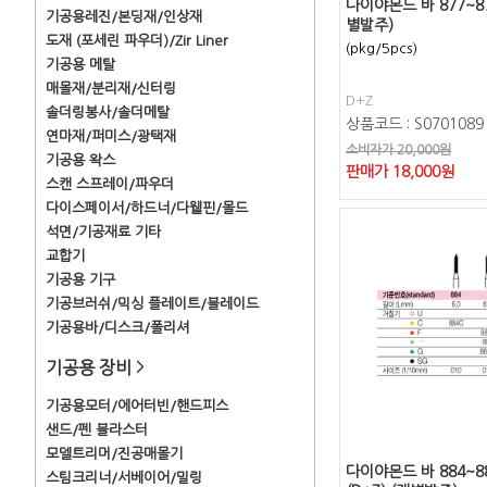
다이야몬드 바 877~87
기공용레진/본딩재/인상재
별발주)
도재 (포세린 파우더)/Zir Liner
(pkg/5pcs)
기공용 메탈
매몰재/분리재/신터링
D+Z
솔더링봉사/솔더메탈
상품코드 : S0701089
연마재/퍼미스/광택재
소비자가 20,000원
기공용 왁스
판매가
18,000
원
스캔 스프레이/파우더
다이스페이서/하드너/다웰핀/몰드
석면/기공재료 기타
교합기
기공용 기구
기공브러쉬/믹싱 플레이트/블레이드
기공용바/디스크/폴리셔
기공용 장비
>
기공용모터/에어터빈/핸드피스
샌드/펜 블라스터
모델트리머/진공매몰기
다이야몬드 바 884~8
스팀크리너/서베이어/밀링