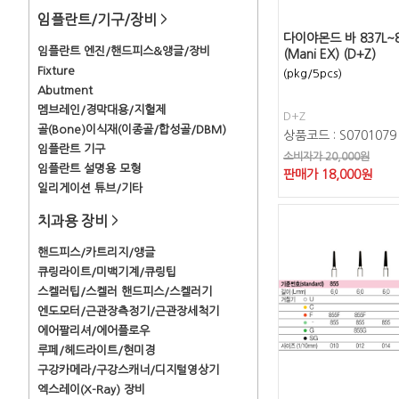
임플란트/기구/장비
>
다이야몬드 바 837L~
임플란트 엔진/핸드피스&앵글/장비
(Mani EX) (D+Z)
Fixture
(pkg/5pcs)
Abutment
멤브레인/경막대용/지혈제
D+Z
골(Bone)이식재(이종골/합성골/DBM)
상품코드 : S0701079
임플란트 기구
소비자가 20,000원
임플란트 설명용 모형
판매가
18,000
원
일리게이션 튜브/기타
치과용 장비
>
핸드피스/카트리지/앵글
큐링라이트/미백기계/큐링팁
스켈러팁/스켈러 핸드피스/스켈러기
엔도모터/근관장측정기/근관장세척기
에어팔리셔/에어플로우
루페/헤드라이트/현미경
구강카메라/구강스캐너/디지털영상기
엑스레이(X-Ray) 장비