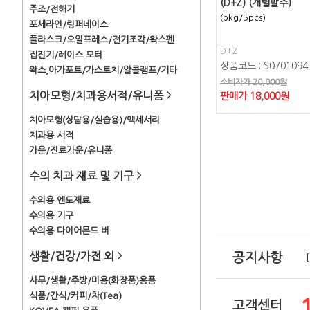
(D+Z) (개별발주)
주조/전해기
(pkg/5pcs)
포세라인/링퍼네이스
플라스크/오일프레스/전기조각/왁스펜
D+Z
집진기/레이스 모터
상품코드 : S0701094
왁스,아가포트/가스토치/알콜램프/기타
소비자가 20,000원
치아모형/치과용서적/유니폼
>
판매가
18,000
원
치아모형(상담용/실습용)/액세서리
치과용 서적
가운/진료가운/유니폼
수의 치과 재료 및 기구
>
수의용 엔도재료
수의용 기구
수의용 다이어몬드 버
생활/건강/가전 외
>
공지사항
사무/생활/주방/미용(화장품)용품
식품/간식/커피/차(Tea)
고객센터