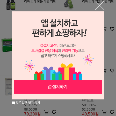
리바 스타 보틀 타입 키트
리바 스타 캡슐 타입 키트
SDI
SDI
S2107178
S2107177
125,000원
163,000원
119,000
원
156,000
원
글루마 디센시타이져
슈퍼 실
Kulzer
Phoenix Dental
S0906008
S0306146
83,000원
68,000원
52,900
원
49,500
원
플루오르 프로텍터 S (#6
참센시
39518)
Vivadent
덴키스트
일주일간 열지 않기
S1907251
S0506052
88,000원
52,500원
79,200
원
40,500
원