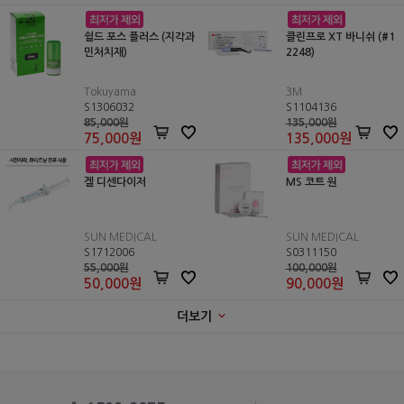
쉴드 포스 플러스 (지각과
클린프로 XT 바니쉬 (#1
민처치재)
2248)
Tokuyama
3M
S1306032
S1104136
85,000원
135,000원
75,000
원
135,000
원
겔 디센다이저
MS 코트 원
SUN MEDICAL
SUN MEDICAL
S1712006
S0311150
55,000원
100,000원
50,000
원
90,000
원
더보기