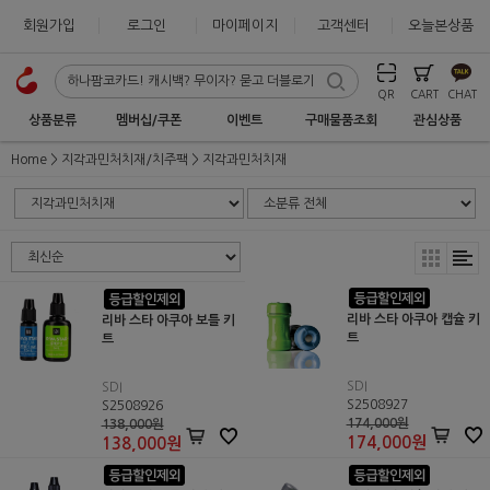
회원가입
로그인
마이페이지
고객센터
오늘본상품
QR
CART
CHAT
상품분류
멤버십/쿠폰
이벤트
구매물품조회
관심상품
Home
지각과민처치재/치주팩
지각과민처치재
리바 스타 아쿠아 캡슐 키
리바 스타 아쿠아 보틀 키
트
트
SDI
SDI
S2508927
S2508926
174,000원
138,000원
174,000
원
138,000
원