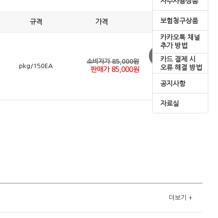
자주사용상품
보험청구상품
규격
가격
카카오톡 채널
추가 방법
카드 결제 시
소비자가 85,000원
pkg/150EA
오류 해결 방법
판매가
85,000
원
공지사항
자료실
더보기
+