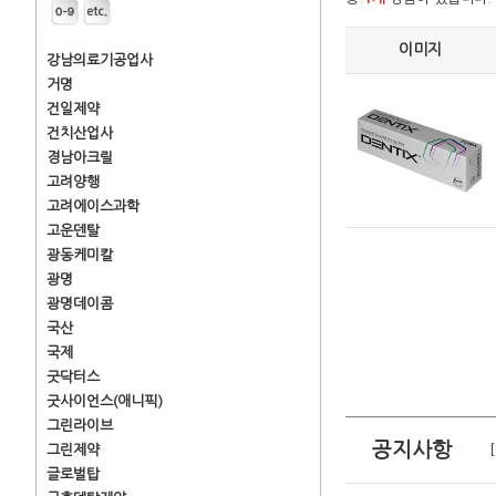
이미지
강남의료기공업사
거명
건일제약
건치산업사
경남아크릴
고려양행
고려에이스과학
고운덴탈
광동케미칼
광명
광명데이콤
국산
국제
굿닥터스
굿사이언스(애니픽)
그린라이브
공지사항
그린제약
글로벌탑