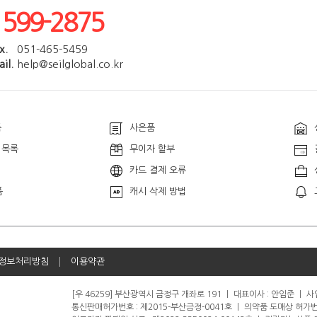
1599-2875
x.
051-465-5459
il.
help@seilglobal.co.kr
품
사은품
 목록
무이자 할부
카드 결제 오류
품
캐시 삭제 방법
정보처리방침
이용약관
[우 46259] 부산광역시 금정구 개좌로 191
ㅣ
대표이사 : 안임준
ㅣ
사업
통신판매허가번호 : 제2015-부산금정-0041호
ㅣ
의약품 도매상 허가번호 