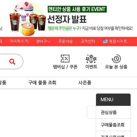
크
마이페이지
장바구니
주문배송
고객센터
영문사이트
멤버십 / 쿠폰
이벤트
오늘 본 상품
상품
구매 물품 조회
사은품
MENU
관심상품
구매물품조회