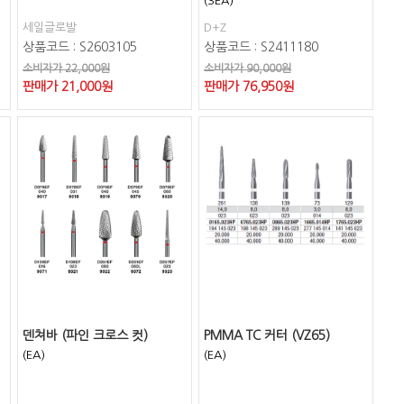
(3EA)
세일글로발
D+Z
상품코드 : S2603105
상품코드 : S2411180
소비자가 22,000원
소비자가 90,000원
판매가
21,000
원
판매가
76,950
원
덴쳐바 (파인 크로스 컷)
PMMA TC 커터 (VZ65)
(EA)
(EA)