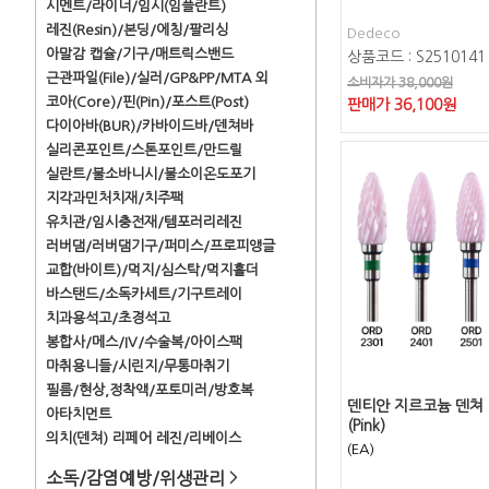
시멘트/라이너/임시(임플란트)
레진(Resin)/본딩/에칭/팔리싱
Dedeco
아말감 캡슐/기구/매트릭스밴드
상품코드 : S2510141
근관파일(File)/실러/GP&PP/MTA 외
소비자가 38,000원
코아(Core)/핀(Pin)/포스트(Post)
판매가
36,100
원
다이아바(BUR)/카바이드바/덴쳐바
실리콘포인트/스톤포인트/만드릴
실란트/불소바니시/불소이온도포기
지각과민처치재/치주팩
유치관/임시충전재/템포러리레진
러버댐/러버댐기구/퍼미스/프로피앵글
교합(바이트)/먹지/심스탁/먹지홀더
바스탠드/소독카세트/기구트레이
치과용석고/초경석고
봉합사/메스/IV/수술복/아이스팩
마취용니들/시린지/무통마취기
필름/현상,정착액/포토미러/방호복
덴티안 지르코늄 덴쳐 
아타치먼트
(Pink)
의치(덴쳐) 리페어 레진/리베이스
(EA)
소독/감염예방/위생관리
>