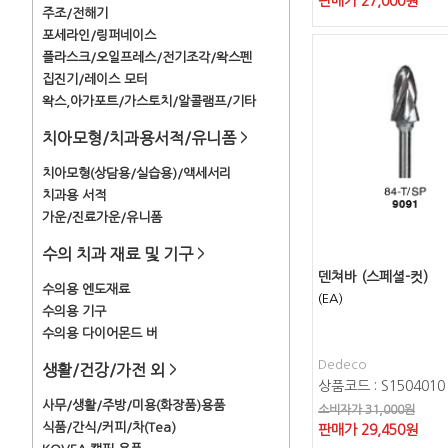
판매가
27,000
원
주조/전해기
포세라인/링퍼네이스
플라스크/오일프레스/전기조각/왁스펜
집진기/레이스 모터
왁스,아가포트/가스토치/알콜램프/기타
치아모형/치과용서적/유니폼
>
치아모형(상담용/실습용)/액세서리
치과용 서적
가운/진료가운/유니폼
수의 치과 재료 및 기구
>
덴쳐바 (스페셜-컷)
수의용 엔도재료
(EA)
수의용 기구
수의용 다이어몬드 버
Dedeco
생활/건강/가전 외
>
상품코드 : S1504010
사무/생활/주방/미용(화장품)용품
소비자가 31,000원
식품/간식/커피/차(Tea)
판매가
29,450
원