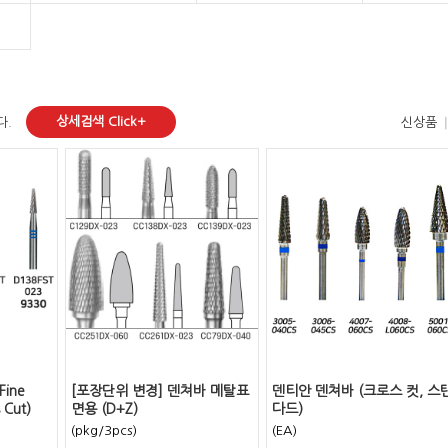
상세검색 Click+
다.
신상품
ine
[포장단위 변경] 덴쳐바 메탈표
덴티안 덴쳐바 (크로스 컷, 스
 Cut)
면용 (D+Z)
다드)
(pkg/3pcs)
(EA)