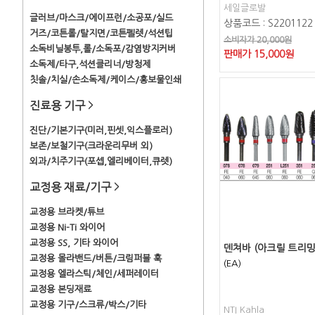
세일글로발
글러브/마스크/에이프런/소공포/실드
상품코드 : S2201122
거즈/코튼롤/탈지면/코튼펠렛/석션팁
소비자가 20,000원
소독비닐봉투,롤/소독포/감염방지커버
판매가
15,000
원
소독제/타구,석션클리너/방청제
칫솔/치실/손소독제/케이스/홍보물인쇄
진료용 기구
>
진단/기본기구(미러,핀셋,익스플로러)
보존/보철기구(크라운리무버 외)
외과/치주기구(포셉,엘리베이터,큐렛)
교정용 재료/기구
>
교정용 브라켓/튜브
교정용 Ni-Ti 와이어
교정용 SS, 기타 와이어
덴쳐바 (아크릴 트리밍
교정용 몰라밴드/버튼/크림퍼블 훅
(EA)
교정용 엘라스틱/체인/세퍼레이터
교정용 본딩재료
교정용 기구/스크류/박스/기타
NTI Kahla