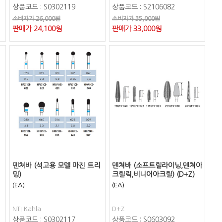
상품코드 : S0302119
상품코드 : S2106082
소비자가 26,000원
소비자가 35,000원
판매가
24,100
원
판매가
33,000
원
덴쳐바 (석고용 모델 마진 트리
덴쳐바 (소프트릴라이닝,덴쳐아
밍)
크릴릭,비니어아크릴) (D+Z)
(EA)
(EA)
NTI Kahla
D+Z
상품코드 : S0302117
상품코드 : S0603092