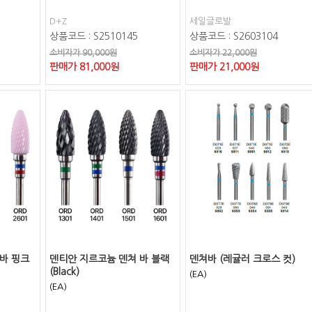
D+Z
세일글로발
상품코드 : S2510145
상품코드 : S2603104
소비자가 90,000원
소비자가 22,000원
판매가
81,000
원
판매가
21,000
원
바 핑크
덴티안 지르코늄 덴쳐 바 블랙
덴쳐바 (레귤러 크로스 컷)
(Black)
(EA)
(EA)