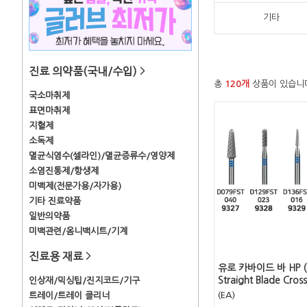
기타
진료 의약품(국내/수입)
>
총
120개
상품이 있습니
국소마취제
표면마취제
지혈제
소독제
멸균식염수(셀라인)/멸균증류수/영양제
소염진통제/항생제
미백제(전문가용/자가용)
기타 진료약품
일반의약품
미백관련/옴니백시트/기계
진료용 재료
>
유로 카바이드 바 HP (F
Straight Blade Cross
인상재/믹싱팁/진지코드/기구
(EA)
트레이/트레이 클리너