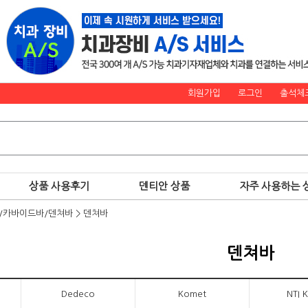
회원가입
로그인
출석체
상품 사용후기
덴티안 상품
자주 사용하는 
)/카바이드바/덴쳐바
>
덴쳐바
덴쳐바
Dedeco
Komet
NTI 