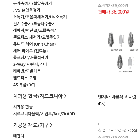
구취측정기/설압측정기
소비자가 39,000원
JMS 설압측정기
판매가
38,000
원
소독기/초음파세척기/UV소독기
전기수술기/초음파수술기
레이저/턱관절/교합측정기
핸드피스 세척기/오일주입기
유니트 체어 (Unit Chair)
체어 라이트 (진료등)
콤프레샤/배큠석션기
3-Way 시린지/기타
캐비넷/모빌카트
핸드피스 오일
AS 부품/DCI
치과용 합금/지르코니아
>
덴쳐바 마른석고 다량
(EA)
치과용 합금
지르코니아블럭/시멘트/Bur/ZirADD
D+Z
기공용 재료/기구
>
상품코드 : S0603084
레진치