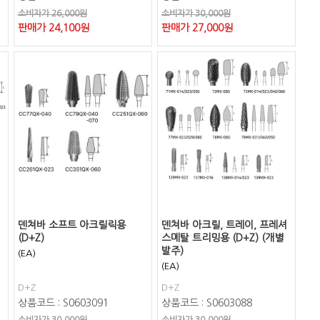
소비자가 26,000원
소비자가 30,000원
판매가
24,100
원
판매가
27,000
원
덴쳐바 소프트 아크릴릭용
덴쳐바 아크릴, 트레이, 프레셔
(D+Z)
스메탈 트리밍용 (D+Z) (개별
발주)
(EA)
(EA)
D+Z
D+Z
상품코드 : S0603091
상품코드 : S0603088