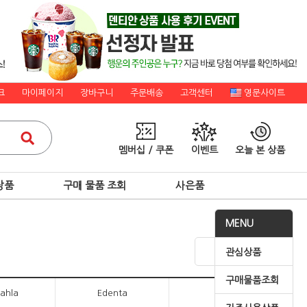
크
마이페이지
장바구니
주문배송
고객센터
영문사이트
멤버십 / 쿠폰
이벤트
오늘 본 상품
상품
구매 물품 조회
사은품
MENU
관심상품
구매물품조회
Kahla
Edenta
D+Z