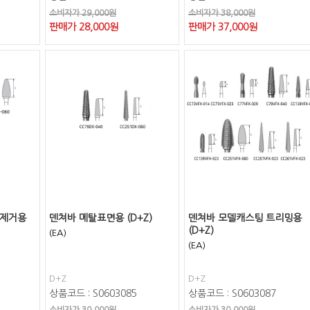
소비자가 29,000원
소비자가 38,000원
판매가
28,000
원
판매가
37,000
원
 제거용
덴쳐바 메탈표면용 (D+Z)
덴쳐바 모델캐스팅 트리밍용
(D+Z)
(EA)
(EA)
D+Z
D+Z
상품코드 : S0603085
상품코드 : S0603087