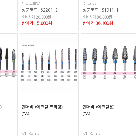
세일글로발
Dedeco
상품코드 : S2201121
상품코드 : S1911111
소비자가 20,000원
소비자가 38,000원
판매가
15,000
원
판매가
36,100
원
)
덴쳐바 (아크릴 트리밍)
덴쳐바 (아크릴용)
(EA)
(EA)
NTI Kahla
NTI Kahla