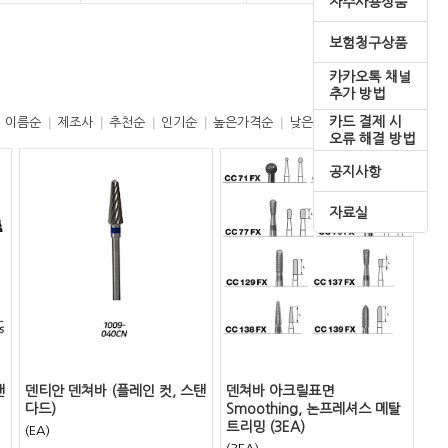
자주사용상품
보험청구상품
카카오톡 채널
추가 방법
카드 결제 시
이름순
제조사
추천순
인기순
높은가격순
낮은가격순
오류 해결 방법
공지사항
자료실
탠
덴티안 덴쳐바 (플레인 컷, 스탠
덴쳐바 아크릴표면
다드)
Smoothing, 논프레셔스 메탈
트리밍 (3EA)
(EA)