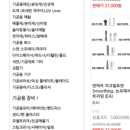
소비자가 30,000원
기공용레진/본딩재/인상재
판매가
27,000
원
도재 (포세린 파우더)/Zir Liner
기공용 메탈
매몰재/분리재/신터링
솔더링봉사/솔더메탈
연마재/퍼미스/광택재
기공용 왁스
스캔 스프레이/파우더
다이스페이서/하드너/다웰핀/몰드
석면/기공재료 기타
교합기
기공용 기구
기공브러쉬/믹싱 플레이트/블레이드
덴쳐바 아크릴표면
기공용바/디스크/폴리셔
Smoothing, 논프레
트리밍 (EA)
기공용 장비
>
(EA)
기공용모터/에어터빈/핸드피스
D+Z
샌드/펜 블라스터
상품코드 : S0603090
모델트리머/진공매몰기
소비자가 30,000원
스팀크리너/서베이어/밀링