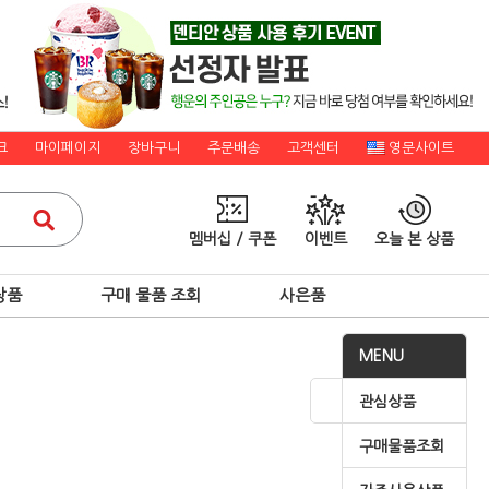
크
마이페이지
장바구니
주문배송
고객센터
영문사이트
멤버십 / 쿠폰
이벤트
오늘 본 상품
상품
구매 물품 조회
사은품
MENU
관심상품
구매물품조회