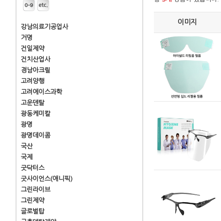
이미지
강남의료기공업사
거명
건일제약
건치산업사
경남아크릴
고려양행
고려에이스과학
고운덴탈
광동케미칼
광명
광명데이콤
국산
국제
굿닥터스
굿사이언스(애니픽)
그린라이브
그린제약
글로벌탑