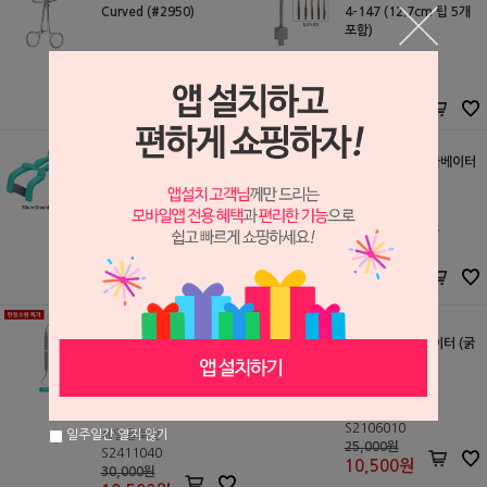
Curved (#2950)
4-147 (12.7cm 팁 5개
포함)
Youngdent
세일글로발
S2605328
S2509142
26,000원
30,000원
23,400
원
22,000
원
LM 라운드 엑스카베이터
컨택트 게이지 with Han
dle
LM-Instruments
YDM
S2507916
S2509171
69,800원
53,000원
69,800
원
53,000
원
덴티안 엑스카베이터 (굵
은 핸들)
덴티안 엑스카베이터 (굵
은 핸들) DEXCE1
세일글로발
S2106010
세일글로발
일주일간 열지 않기
25,000원
S2411040
10,500
원
30,000원