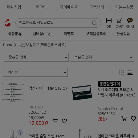
회원가입
로그인
마이페이지
고객센터
오늘본상품
QR
CART
CHAT
상품분류
멤버십/쿠폰
이벤트
구매물품조회
관심상품
Home
보존/보철기구(크라운리무버 외)
엑스카베이터 (MCTBIO)
S-U 오토매틱 크라운 &
브릿지 리무버 (#30220)
MCTBIO
Schuler Dental
S2603152
S2503150
19,000원
(품절)
19,000
원
크라운 홀딩 포셉 14cm
덴티안 크라운 리무버 10