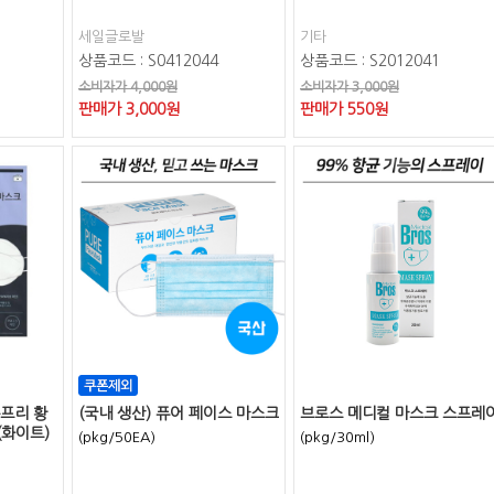
세일글로발
기타
상품코드 : S0412044
상품코드 : S2012041
소비자가 4,000원
소비자가 3,000원
판매가
3,000
원
판매가
550
원
픈프리 황
(국내 생산) 퓨어 페이스 마스크
브로스 메디컬 마스크 스프레
(화이트)
(pkg/50EA)
(pkg/30ml)