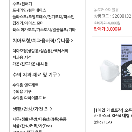
주조/전해기
㈜포커스더블유
포세라인/링퍼네이스
상품코드 : S2008132
플라스크/오일프레스/전기조각/왁스펜
집진기/레이스 모터
소비자가 4,000원
판매가
3,000
원
왁스,아가포트/가스토치/알콜램프/기타
치아모형/치과용서적/유니폼
>
치아모형(상담용/실습용)/액세서리
치과용 서적
가운/진료가운/유니폼
수의 치과 재료 및 기구
>
수의용 엔도재료
수의용 기구
수의용 다이어몬드 버
생활/건강/가전 외
>
[1매입 개별포장] 오
사 마스크 KF94 대형 
사무/생활/주방/미용(화장품)용품
(pkg/1EA)
식품/간식/커피/차(Tea)