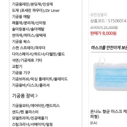
기공용레진/본딩재/인상재
도재 (포세린 파우더)/Zir Liner
유한킴벌리
기공용 메탈
상품코드 : S1506014
매몰재/분리재/신터링
소비자가 25,000원
솔더링봉사/솔더메탈
판매가
8,000
원
연마재/퍼미스/광택재
기공용 왁스
스캔 스프레이/파우더
다이스페이서/하드너/다웰핀/몰드
석면/기공재료 기타
교합기
기공용 기구
기공브러쉬/믹싱 플레이트/블레이드
기공용바/디스크/폴리셔
기공용 장비
>
기공용모터/에어터빈/핸드피스
은나노 향균 마스크 케
샌드/펜 블라스터
퍼형)
모델트리머/진공매몰기
(EA)
스팀크리너/서베이어/밀링