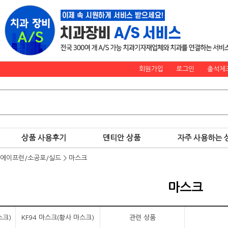
회원가입
로그인
출석체
상품 사용후기
덴티안 상품
자주 사용하는 
/에이프런/소공포/실드
>
마스크
마스크
스크)
KF94 마스크(황사 마스크)
관련 상품