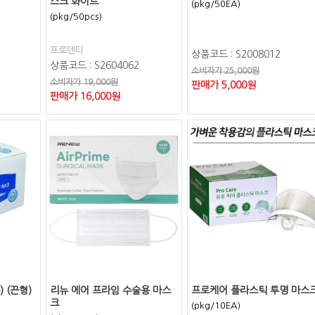
스크 화이트
(pkg/50EA)
(pkg/50pcs)
프로덴티
상품코드 : S2008012
상품코드 : S2604062
소비자가 25,000원
소비자가 19,000원
판매가
5,000
원
판매가
16,000
원
 (끈형)
리뉴 에어 프라임 수술용 마스
프로케어 플라스틱 투명 마스
크
(pkg/10EA)