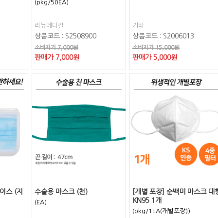
(pkg/50EA)
리뉴메디칼
기타
상품코드 : S2508900
상품코드 : S2006013
소비자가 7,000원
소비자가 15,000원
판매가
7,000
원
판매가
5,000
원
이스 (지
수술용 마스크 (천)
[개별 포장] 순백미 마스크 대
KN95 1개
(EA)
(pkg/1EA(개별포장))