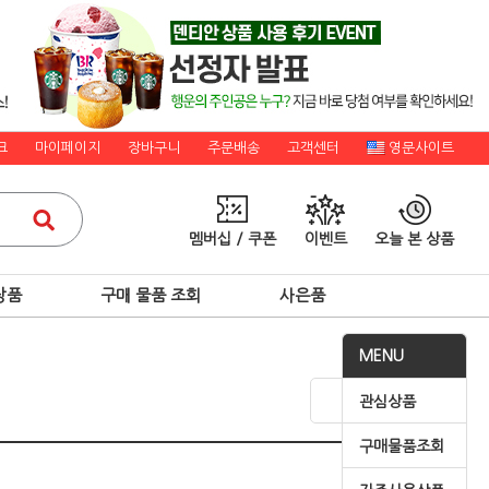
크
마이페이지
장바구니
주문배송
고객센터
영문사이트
멤버십 / 쿠폰
이벤트
오늘 본 상품
상품
구매 물품 조회
사은품
MENU
관심상품
구매물품조회