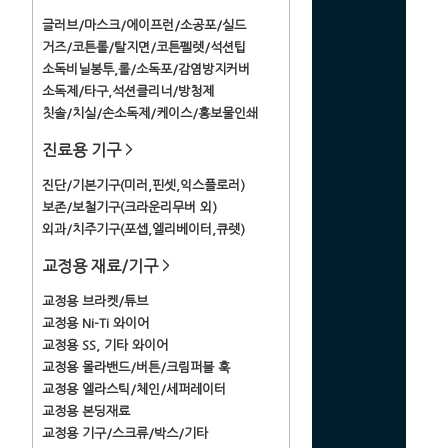
글러브/마스크/에이프런/소공포/실드
거즈/코튼롤/탈지면/코튼펠렛/석션팁
소독비닐봉투,롤/소독포/감염방지커버
소독제/타구,석션클리너/방청제
칫솔/치실/손소독제/케이스/홍보물인쇄
진료용 기구
>
진단/기본기구(미러,핀셋,익스플로러)
보존/보철기구(크라운리무버 외)
외과/치주기구(포셉,엘리베이터,큐렛)
교정용 재료/기구
>
교정용 브라켓/튜브
교정용 Ni-Ti 와이어
교정용 SS, 기타 와이어
교정용 몰라밴드/버튼/크림퍼블 훅
교정용 엘라스틱/체인/세퍼레이터
교정용 본딩재료
교정용 기구/스크류/박스/기타