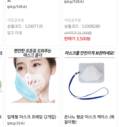
트
(pkg/50EA)
(pkg/50EA)
세일글로발
세일글로발
상품코드 : S2007135
상품코드 : S2008280
입고 미정
소비자가 25,000원
판매가
3,500
원
크
입체형 마스크 프레임 (2개입)
은나노 향균 마스크 케이스 (목
걸이형)
(pkg/2EA)