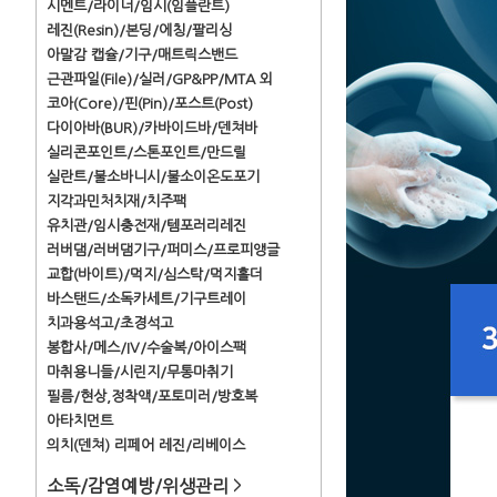
시멘트/라이너/임시(임플란트)
레진(Resin)/본딩/에칭/팔리싱
아말감 캡슐/기구/매트릭스밴드
근관파일(File)/실러/GP&PP/MTA 외
코아(Core)/핀(Pin)/포스트(Post)
다이아바(BUR)/카바이드바/덴쳐바
실리콘포인트/스톤포인트/만드릴
실란트/불소바니시/불소이온도포기
지각과민처치재/치주팩
유치관/임시충전재/템포러리레진
러버댐/러버댐기구/퍼미스/프로피앵글
교합(바이트)/먹지/심스탁/먹지홀더
바스탠드/소독카세트/기구트레이
치과용석고/초경석고
봉합사/메스/IV/수술복/아이스팩
마취용니들/시린지/무통마취기
필름/현상,정착액/포토미러/방호복
아타치먼트
의치(덴쳐) 리페어 레진/리베이스
소독/감염예방/위생관리
>