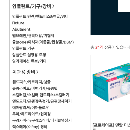
임플란트/기구/장비
>
임플란트 엔진/핸드피스&앵글/장비
Fixture
Abutment
멤브레인/경막대용/지혈제
골(Bone)이식재(이종골/합성골/DBM)
총
31개
상품이 있습니다
임플란트 기구
임플란트 설명용 모형
일리게이션 튜브/기타
치과용 장비
>
핸드피스/카트리지/앵글
큐링라이트/미백기계/큐링팁
스켈러팁/스켈러 핸드피스/스켈러기
엔도모터/근관장측정기/근관장세척기
에어팔리셔/에어플로우
루페/헤드라이트/현미경
구강카메라/구강스캐너/디지털영상기
[프로세이프] 덴탈 마
엑스레이(X-Ray) 장비