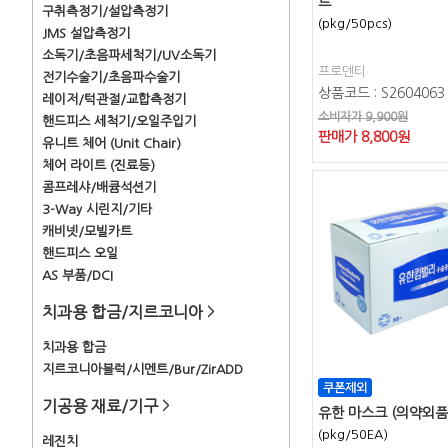
트
구취측정기/설압측정기
(pkg/50pcs)
JMS 설압측정기
소독기/초음파세척기/UV소독기
프로덴티
전기수술기/초음파수술기
상품코드 : S2604063
레이저/턱관절/교합측정기
소비자가 9,900원
핸드피스 세척기/오일주입기
판매가
8,800
원
유니트 체어 (Unit Chair)
체어 라이트 (진료등)
콤프레샤/배큠석션기
3-Way 시린지/기타
캐비넷/모빌카트
핸드피스 오일
AS 부품/DCI
치과용 합금/지르코니아
>
치과용 합금
지르코니아블럭/시멘트/Bur/ZirADD
기공용 재료/기구
>
유한 마스크 (의약외품)
(pkg/50EA)
레진치