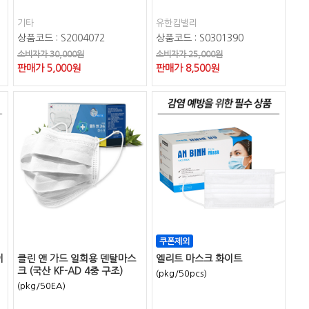
기타
유한킴벌리
상품코드 : S2004072
상품코드 : S0301390
소비자가 30,000원
소비자가 25,000원
판매가
5,000
원
판매가
8,500
원
이
클린 앤 가드 일회용 덴탈마스
엘리트 마스크 화이트
크 (국산 KF-AD 4중 구조)
(pkg/50pcs)
(pkg/50EA)