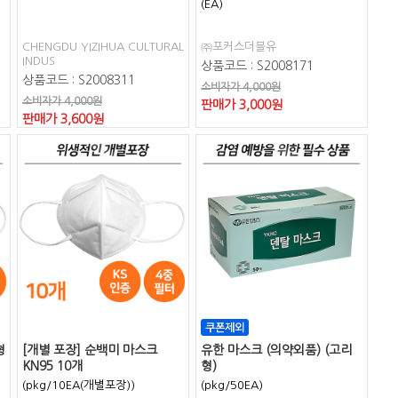
(EA)
CHENGDU YIZIHUA CULTURAL
㈜포커스더블유
INDUS
상품코드 : S2008171
상품코드 : S2008311
소비자가 4,000원
소비자가 4,000원
판매가
3,000
원
판매가
3,600
원
형
[개별 포장] 순백미 마스크
유한 마스크 (의약외품) (고리
KN95 10개
형)
(pkg/10EA(개별포장))
(pkg/50EA)