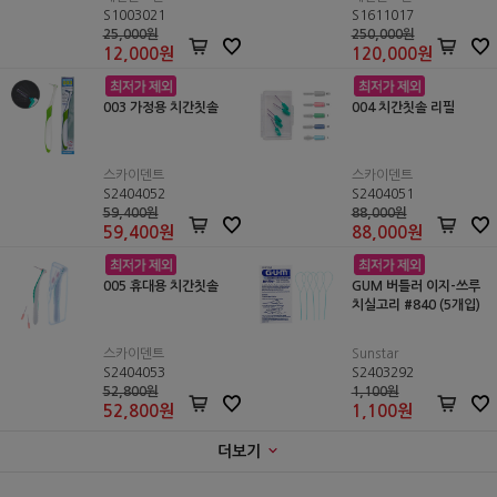
S1003021
S1611017
25,000원
250,000원
12,000
원
120,000
원
003 가정용 치간칫솔
004 치간칫솔 리필
스카이덴트
스카이덴트
S2404052
S2404051
59,400원
88,000원
59,400
원
88,000
원
005 휴대용 치간칫솔
GUM 버틀러 이지-쓰루
치실고리 #840 (5개입)
스카이덴트
Sunstar
S2404053
S2403292
52,800원
1,100원
52,800
원
1,100
원
더보기