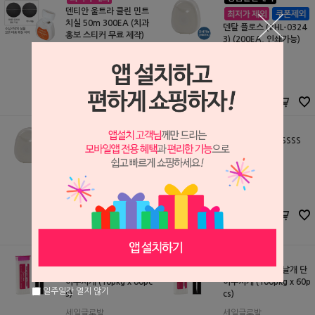
덴티안 울트라 클린 민트
치실 50m 300EA (치과
덴탈 플로스 (#HL-0324
홍보 스티커 무료 제작)
3) (200EA, 인쇄가능)
세일글로발
S2501233
한일덴탈
600,000원
S2407184
330,000
원
240,000원
240,000
원
원터치 치간칫솔 SSSS
(핑크색)
덴탈 플로스 (#HL-0324
3)
세일글로발
S2405200
한일덴탈
15,000원
S2407183
12,000
원
1,200원
1,100
원
[치간 칫솔 대용] 날개 단
[치간 칫솔 대용] 날개 단
이쑤시개 (10pkg x 60pc
이쑤시개 (100pkg x 60p
일주일간 열지 않기
s)
cs)
세일글로발
세일글로발