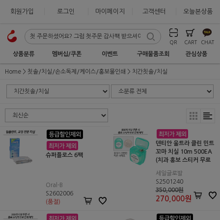
회원가입
로그인
마이페이지
고객센터
오늘본상품
QR
CART
CHAT
상품분류
멤버십/쿠폰
이벤트
구매물품조회
관심상품
Home
칫솔/치실/손소독제/케이스/홍보물인쇄
치간칫솔/치실
덴티안 울트라 클린 민트
꼬마 치실 10m 500EA
슈퍼플로스 6팩
(치과 홍보 스티커 무료
제작)
세일글로발
S2501240
Oral-B
350,000원
S2602006
270,000
원
(품절)