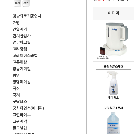
이미지
강남의료기공업사
거명
건일제약
건치산업사
경남아크릴
고려양행
고려에이스과학
고운덴탈
광동케미칼
광명
광명데이콤
국산
국제
굿닥터스
굿사이언스(애니픽)
그린라이브
그린제약
글로벌탑