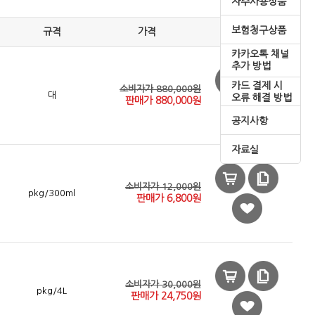
자주사용상품
보험청구상품
규격
가격
카카오톡 채널
추가 방법
카드 결제 시
소비자가 880,000원
대
오류 해결 방법
판매가
880,000
원
공지사항
자료실
소비자가 12,000원
pkg/300ml
판매가
6,800
원
소비자가 30,000원
pkg/4L
판매가
24,750
원