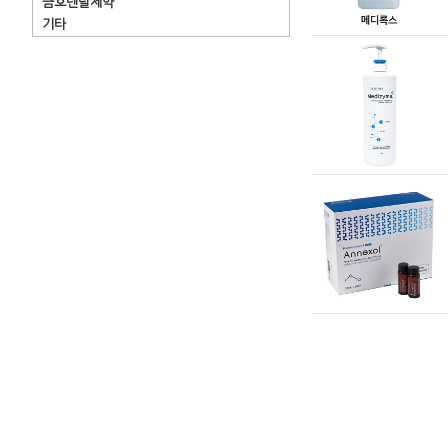
금호덴탈제약
기타