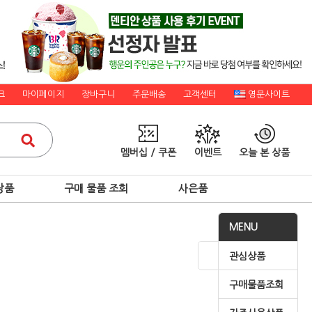
크
마이페이지
장바구니
주문배송
고객센터
영문사이트
멤버십 / 쿠폰
이벤트
오늘 본 상품
상품
구매 물품 조회
사은품
MENU
관심상품
구매물품조회