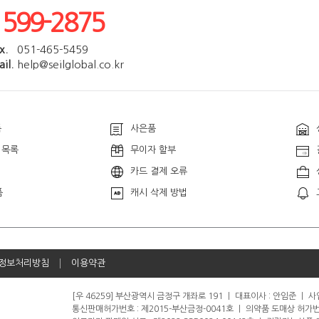
1599-2875
x.
051-465-5459
il.
help@seilglobal.co.kr
품
사은품
 목록
무이자 할부
카드 결제 오류
품
캐시 삭제 방법
정보처리방침
이용약관
[우 46259] 부산광역시 금정구 개좌로 191
ㅣ
대표이사 : 안임준
ㅣ
사업
통신판매허가번호 : 제2015-부산금정-0041호
ㅣ
의약품 도매상 허가번호 