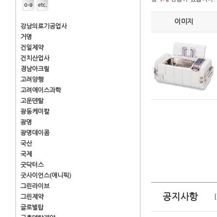
이미지
강남의료기공업사
거명
건일제약
건치산업사
경남아크릴
고려양행
고려에이스과학
고운덴탈
광동케미칼
광명
광명데이콤
국산
국제
굿닥터스
굿사이언스(애니픽)
그린라이브
공지사항
그린제약
글로벌탑