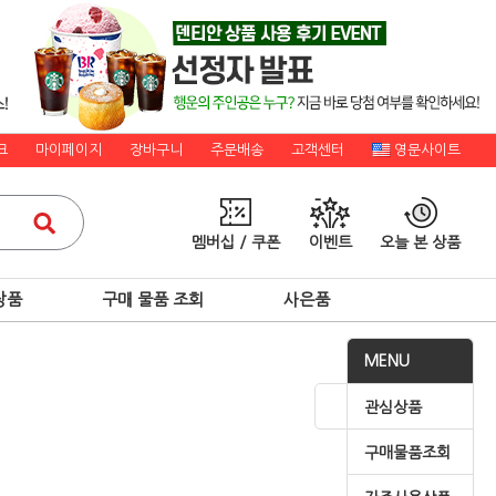
크
마이페이지
장바구니
주문배송
고객센터
영문사이트
멤버십 / 쿠폰
이벤트
오늘 본 상품
상품
구매 물품 조회
사은품
MENU
관심상품
구매물품조회