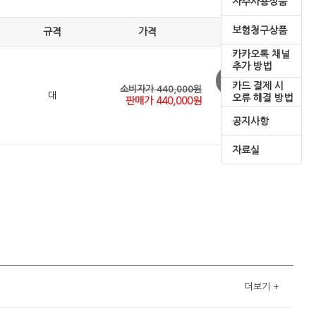
자주사용상품
보험청구상품
규격
가격
카카오톡 채널
추가 방법
카드 결제 시
소비자가 440,000원
대
오류 해결 방법
판매가
440,000
원
공지사항
자료실
더보기
+