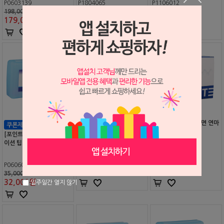
P0603139
P1804065
P1106012
198,000원
35,000원
35,000원
179,000
원
32,000
원
32,000
원
바이트 윙 탭
브라이트 파우다 (치면 연마
용)
[포인트 전용 상품] 일리게
이션 팁 27G, 30G
S2604081
S0603139
30,000원
198,000원
P0606017
28,000
원
179,000
원
35,000원
32,000
원
일주일간 열지 않기