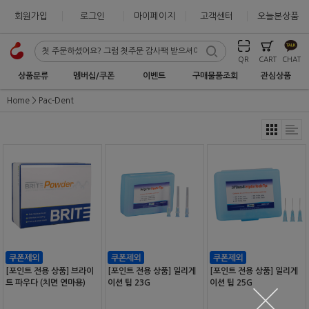
회원가입
로그인
마이페이지
고객센터
오늘본상품
QR
CART
CHAT
상품분류
멤버십/쿠폰
이벤트
구매물품조회
관심상품
Home
Pac-Dent
[포인트 전용 상품] 브라이
[포인트 전용 상품] 일리게
[포인트 전용 상품] 일리게
트 파우다 (치면 연마용)
이션 팁 23G
이션 팁 25G