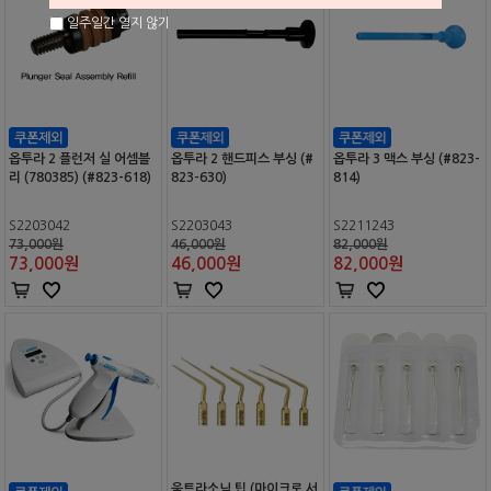
일주일간 열지 않기
옵투라 2 플런저 실 어셈블
옵투라 2 핸드피스 부싱 (#
옵투라 3 맥스 부싱 (#823-
리 (780385) (#823-618)
823-630)
814)
S2203042
S2203043
S2211243
73,000원
46,000원
82,000원
73,000
원
46,000
원
82,000
원
울트라소닉 팁 (마이크로 서