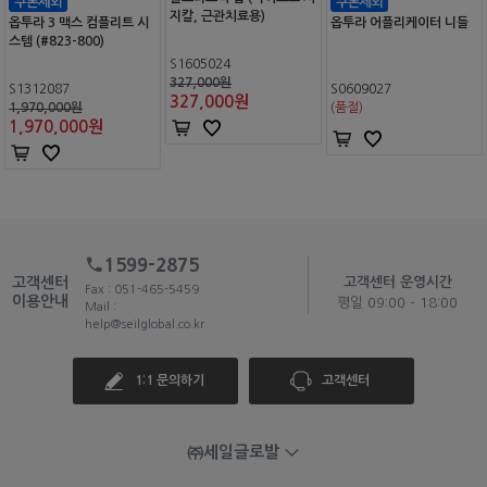
지칼, 근관치료용)
옵투라 3 맥스 컴플리트 시
옵투라 어플리케이터 니들
스템 (#823-800)
S1605024
327,000원
S1312087
S0609027
327,000
원
1,970,000원
(품절)
1,970,000
원
1599-2875
고객센터
고객센터 운영시간
Fax : 051-465-5459
이용안내
평일 09:00 - 18:00
Mail :
help@seilglobal.co.kr
1:1 문의하기
고객센터
㈜세일글로발