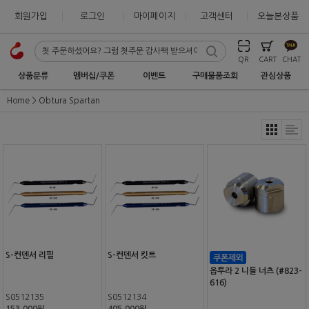
회원가입
로그인
마이페이지
고객센터
오늘본상품
QR
CART
CHAT
상품분류
멤버십/쿠폰
이벤트
구매물품조회
관심상품
Home
Obtura Spartan
S-컨덴서 리필
S-컨덴서 킷트
옵투라 2 니들 너츠 (#823-
616)
S0512135
S0512134
153,000원
405,000원